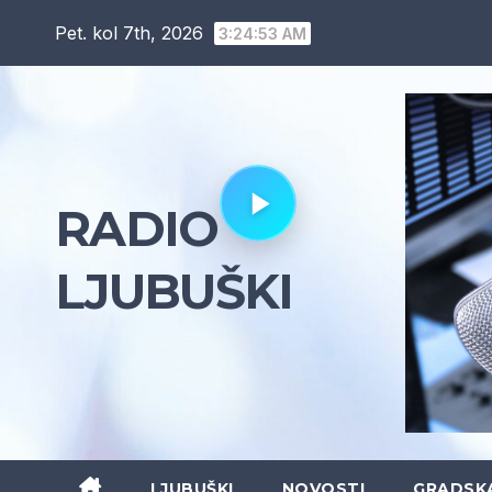
Skip
Pet. kol 7th, 2026
3:24:55 AM
to
content
RADIO
LJUBUŠKI
LJUBUŠKI
NOVOSTI
GRADSK