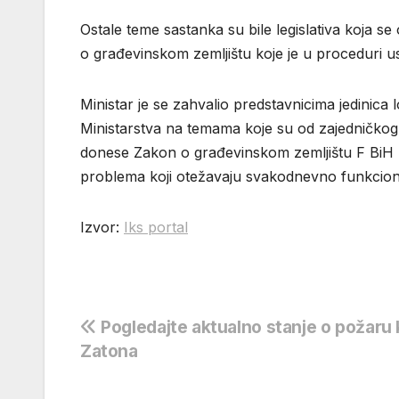
Ostale teme sastanka su bile legislativa koja s
o građevinskom zemljištu koje je u proceduri 
Ministar je se zahvalio predstavnicima jedinic
Ministarstva na temama koje su od zajedničkog i
donese Zakon o građevinskom zemljištu F BiH koj
problema koji otežavaju svakodnevno funkcioni
Izvor:
Iks portal
Navigacija
Pogledajte aktualno stanje o požaru
Zatona
objava