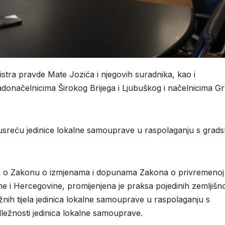
tra pravde Mate Jozića i njegovih suradnika, kao i
donačelnicima Širokog Brijega i Ljubuškog i načelnicima G
usreću jedinice lokalne samouprave u raspolaganju s grad
a o Zakonu o izmjenama i dopunama Zakona o privremenoj
i Hercegovine, promijenjena je praksa pojedinih zemljišn
nih tijela jedinica lokalne samouprave u raspolaganju s
adležnosti jedinica lokalne samouprave.