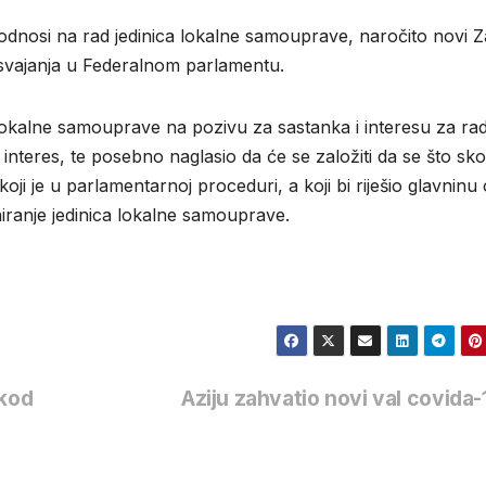
e odnosi na rad jedinica lokalne samouprave, naročito novi 
usvajanja u Federalnom parlamentu.
a lokalne samouprave na pozivu za sastanka i interesu za ra
nteres, te posebno naglasio da će se založiti da se što skor
i je u parlamentarnoj proceduri, a koji bi riješio glavninu 
ranje jedinica lokalne samouprave.
 kod
Aziju zahvatio novi val covida