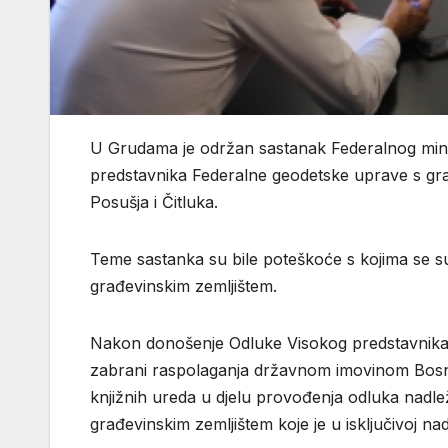
U Grudama je održan sastanak Federalnog minis
predstavnika Federalne geodetske uprave s gra
Posušja i Čitluka.
Teme sastanka su bile poteškoće s kojima se s
građevinskim zemljištem.
Nakon donošenje Odluke Visokog predstavnik
zabrani raspolaganja državnom imovinom Bosne 
knjižnih ureda u djelu provođenja odluka nadlež
građevinskim zemljištem koje je u isključivoj n