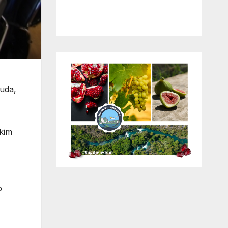
ruda,
skim
o