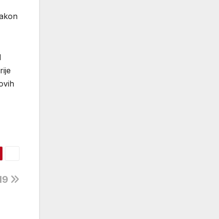
Zakon
d
ije
ovih
-19