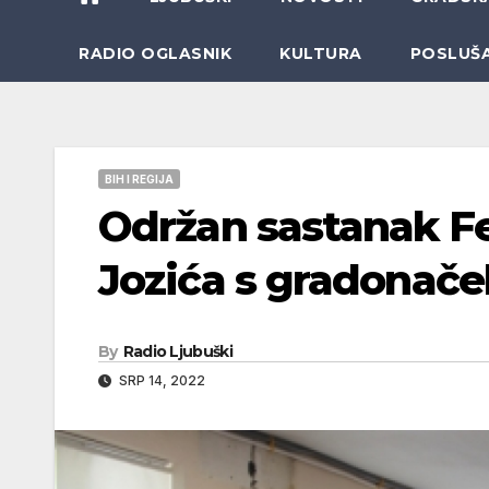
RADIO OGLASNIK
KULTURA
POSLUŠ
BIH I REGIJA
Održan sastanak F
Jozića s gradonače
By
Radio Ljubuški
SRP 14, 2022