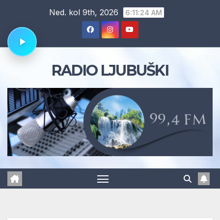
Skip
Ned. kol 9th, 2026
6:11:25 AM
to
content
RADIO LJUBUŠKI