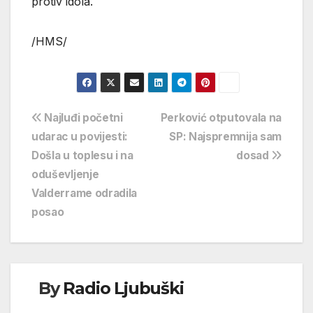
protiv idola.
/HMS/
Navigacija
Najluđi početni
Perković otputovala na
udarac u povijesti:
SP: Najspremnija sam
objava
Došla u toplesu i na
dosad
oduševljenje
Valderrame odradila
posao
By
Radio Ljubuški