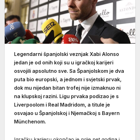
Legendarni španjolski veznjak Xabi Alonso
jedan je od onih koji su u igračkoj karijeri
osvojili apsolutno sve. Sa Španjolskom je dva
puta bio europski, a jednom i svjetski prvak,
dok mu nijedan bitan trofej nije izmaknuo ni
na klupskoj razini. Ligu prvaka podizao je s
Liverpoolom i Real Madridom, a titule je
osvajao u Španjolskoj i Njemačkoj s Bayern
Münchenom.
Igračku karijeru okončao je prije pet godina i