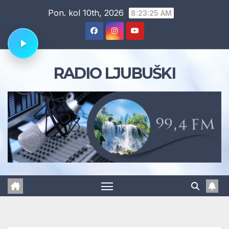
Skip
Pon. kol 10th, 2026
8:23:25 AM
to
content
RADIO LJUBUŠKI