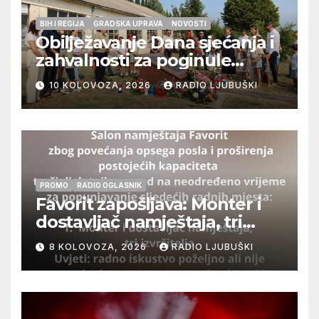
BIH I REGIJA
GRADSKA UPRAVA
NOVOSTI
Obilježavanje Dana sjećanja i
zahvalnosti za poginule
ljubuške branitelje u Čapljini
10 KOLOVOZA, 2026
RADIO LJUBUŠKI
u petak 14.kolovoza 2026.
PROMO
RADIO OGLASNIK
Favorit zapošljava: Monter i
dostavljač namještaja, tri
izvršitelja
8 KOLOVOZA, 2026
RADIO LJUBUŠKI