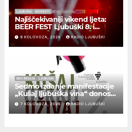
LJUBUŠKI
NOVOSTI
Najiščekivaniji vikend ljeta:
BEER FEST Ljubuški 8. i
9.kolovoza
8 KOLOVOZA, 2026
RADIO LJUBUŠKI
BIH I REGIJA
LJUBUŠKI
Sedmo izdanje manifestacije
„Kušaj ljubuška vina“ donosi
vrhunska vina, gastronomiju i
7 KOLOVOZA, 2026
RADIO LJUBUŠKI
glazbu