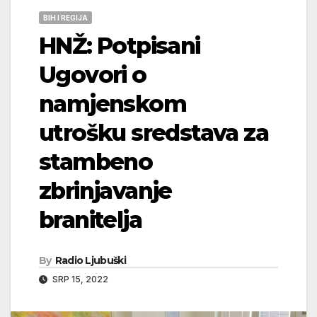
BIH I REGIJA
HNŽ: Potpisani
Ugovori o
namjenskom
utrošku sredstava za
stambeno
zbrinjavanje
branitelja
By
Radio Ljubuški
SRP 15, 2022