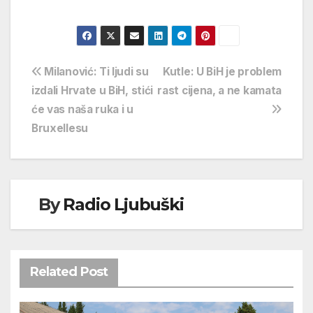
Navigacija
Milanović: Ti ljudi su
Kutle: U BiH je problem
izdali Hrvate u BiH, stići
rast cijena, a ne kamata
objava
će vas naša ruka i u
Bruxellesu
By
Radio Ljubuški
Related Post