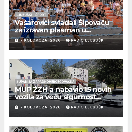
LJUBUŠKI
ŠPORT
Vašarovići svladali Šipovaču
za izravan plasman u
četvrtfinale, Grab izborio
7 KOLOVOZA, 2026
RADIO LJUBUŠKI
prolazak dalje, Klobuk ispao,
večeras počinje četvrtfinale
juniora
ŽUPANIJA ZAPADNOHERCEGOVAČKA
MUP ŽZH-a nabavio 15 novih
vozila za veću sigurnost
građana i učinkovitiji rad
7 KOLOVOZA, 2026
RADIO LJUBUŠKI
policije