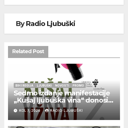
By
Radio Ljubuški
Related Post
BIH I REGIJA
LJUBUŠKI
NOVOSTI
PROMO
Sedmo izdanje manifestacije
„Kušaj ljubuška vina“ donosi
vrhunska vina, gastronomiju i
KOL 7, 2026
RADIO LJUBUŠKI
glazbu