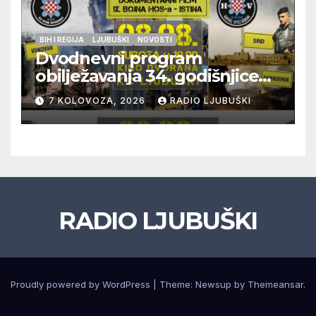
BIH I REGIJA
LJUBUŠKI
NOVOSTI
Dvodnevni program
obilježavanja 34. godišnjice
pogibije generala Blaža
7 KOLOVOZA, 2026
RADIO LJUBUŠKI
Kraljevića i osmorice
pripadnika HOS-a
RADIO LJUBUŠKI
Proudly powered by WordPress
|
Theme: Newsup by
Themeansar
.