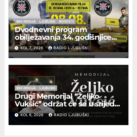
BIH I REGIJA
LJUBUŠKI
NOVOSTI
Dvodnevni program
obilježavanja 34. godišnjice
pogibije generala Blaža
KOL 7, 2026
RADIO LJUBUŠKI
Kraljevića i osmorice
pripadnika HOS-a
BIH I REGIJA
LJUBUŠKI
Drugi Memorijal “Željko
Vukšić” održat će se u srijedu
12. kolovoza u Otoku
KOL 6, 2026
RADIO LJUBUŠKI