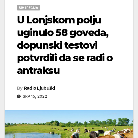
BIH I REGIJA
U Lonjskom polju
uginulo 58 goveda,
dopunski testovi
potvrdili da se radi o
antraksu
By
Radio Ljubuški
SRP 15, 2022