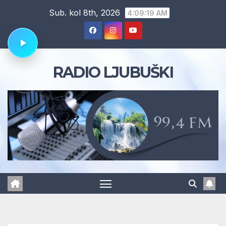
Skip
Sub. kol 8th, 2026
4:09:20 AM
to
content
RADIO LJUBUŠKI