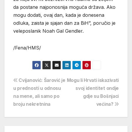
da postane najponosnija moguća država. Ako
mogu dodati, ovaj dan, kada je donesena
odluka, zaista je sjajan dan za BiH”, poručio je
veleposlanik Noah Gal Gendler.
/Fena/HMS/
Navigacija
Cvijanović: Šarović je
Mogu li Hrvati iskazivati
u prednosti u odnosu
svoj identitet ondje
objava
na mene, ali samo po
gdje su Bošnjaci
broju nekretnina
većina?