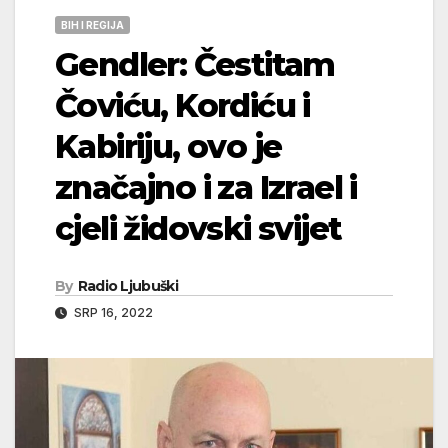
BIH I REGIJA
Gendler: Čestitam
Čoviću, Kordiću i
Kabiriju, ovo je
značajno i za Izrael i
cjeli židovski svijet
By
Radio Ljubuški
SRP 16, 2022