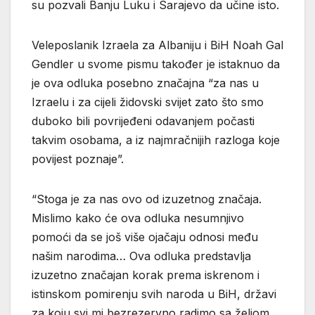
su pozvali Banju Luku i Sarajevo da učine isto.
Veleposlanik Izraela za Albaniju i BiH Noah Gal
Gendler u svome pismu također je istaknuo da
je ova odluka posebno značajna “za nas u
Izraelu i za cijeli židovski svijet zato što smo
duboko bili povrijeđeni odavanjem počasti
takvim osobama, a iz najmračnijih razloga koje
povijest poznaje”.
“Stoga je za nas ovo od izuzetnog značaja.
Mislimo kako će ova odluka nesumnjivo
pomoći da se još više ojačaju odnosi među
našim narodima… Ova odluka predstavlja
izuzetno značajan korak prema iskrenom i
istinskom pomirenju svih naroda u BiH, državi
za koju svi mi bezrezervno radimo sa željom