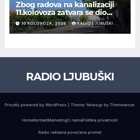
Zbog radova na kanalizaciji
11.kolovoza zatvara se dio
ulice Petra Barbarića
10 KOLOVOZA, 2026
RADIO LJUBUŠKI
RADIO LJUBUŠKI
Proudly powered by WordPress
|
Theme: Newsup by
Themeansar
.
Home
Kontakt
Marketing
O nama
Politika privatnosti
Radio reklama povećava promet