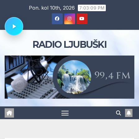
Skip
Pon. kol 10th, 2026
7:03:10 PM
to
content
RADIO LJUBUŠKI