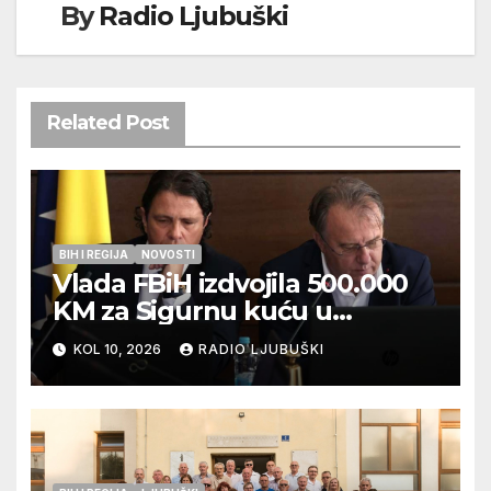
By
Radio Ljubuški
Related Post
BIH I REGIJA
NOVOSTI
Vlada FBiH izdvojila 500.000
KM za Sigurnu kuću u
Ljubuškom
KOL 10, 2026
RADIO LJUBUŠKI