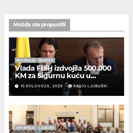
Možda ste propustili
BIH I REGIJA
NOVOSTI
Vlada FBiH izdvojila 500.000
KM za Sigurnu kuću u
Ljubuškom
10 KOLOVOZA, 2026
RADIO LJUBUŠKI
BIH I REGIJA
LJUBUŠKI