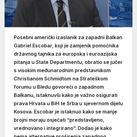
Posebni američki izaslanik za zapadni Balkan
Gabriel Escobar, koji je zamjenik pomoćnika
državnog tajnika za europska i euroazijska
pitanja u State Departmentu, obratio se jučer
s visokim međunarodnim predstavnikom
Christianom Schmidtom na Strateškom
forumu u Bledu govoreći o zapadnom
Balkanu, istaknuvši kako je važno osigurati
prava Hrvata u BiH te Srba u sjevernom dijelu
Kosova. Escobar je istaknuo kako se manje
brojni moraju osjećati “predstavljeno,
vrednovano i integrirano”. Dodao je kako
nema alternative proširenja zapadnog