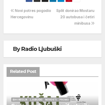
Navigacija
Novi potres pogodio
Split donirao Mostaru
Hercegovinu
20 autobusa i četiri
objava
minibusa
By
Radio Ljubuški
Related Post
BIH I REGIJA
LJUBUŠKI
NOVOSTI
PROMO