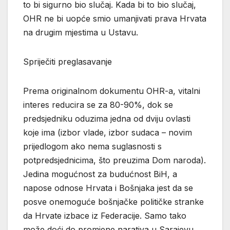
to bi sigurno bio slučaj. Kada bi to bio slučaj,
OHR ne bi uopće smio umanjivati prava Hrvata
na drugim mjestima u Ustavu.
Spriječiti preglasavanje
Prema originalnom dokumentu OHR-a, vitalni
interes reducira se za 80-90%, dok se
predsjedniku oduzima jedna od dviju ovlasti
koje ima (izbor vlade, izbor sudaca – novim
prijedlogom ako nema suglasnosti s
potpredsjednicima, što preuzima Dom naroda).
Jedina mogućnost za budućnost BiH, a
napose odnose Hrvata i Bošnjaka jest da se
posve onemoguće bošnjačke političke stranke
da Hrvate izbace iz Federacije. Samo tako
može doći do promjene narativa u Sarajevu