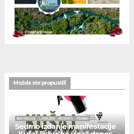
Možda ste propustili
BIH I REGIJA
LJUBUŠKI
NOVOSTI
PROMO
Sedmo izdanje manifestacije
„Kušaj ljubuška vina“ donosi