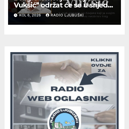
Vukšić” održat će se u srijedu
12. kolovoza u Otoku
KOL 6, 2026
RADIO LJUBUŠKI