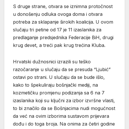
S druge strane, otvara se iznimna protočnost
u donošenju odluka ovoga doma i otvara
potreba za sklapanje širokih koalicija. U ovom
slučaju tri petine od 17 je 11 izaslanika za
predlaganje predsjednika Federacije BiH, drugi
krug devet, a treći pak krug trećina Kluba.
Hrvatski dužnosnici izrazili su teško
razočaranje u slučaju da se presuda “Ljubić”
ostavi po strani. U slučaju da se bude išlo,
kako to špekuliraju bošnjački mediji, na
kozmetičku promjenu podizanja sa 6 na 7
izaslanika koji su ključni za izbor izvršne vlasti,
to bi značilo da se Bošnjacima nudi mogućnost
da već na ovim izborima sustavom prijevara
dođu i do toga broja. Na onima za četiri godine