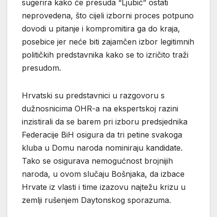
sugerira kako će presuda “Ljubić” ostati
neprovedena, što cijeli izborni proces potpuno
dovodi u pitanje i kompromitira ga do kraja,
posebice jer neće biti zajamčen izbor legitimnih
političkih predstavnika kako se to izričito traži
presudom.
Hrvatski su predstavnici u razgovoru s
dužnosnicima OHR-a na ekspertskoj razini
inzistirali da se barem pri izboru predsjednika
Federacije BiH osigura da tri petine svakoga
kluba u Domu naroda nominiraju kandidate.
Tako se osigurava nemogućnost brojnijih
naroda, u ovom slučaju Bošnjaka, da izbace
Hrvate iz vlasti i time izazovu najtežu krizu u
zemlji rušenjem Daytonskog sporazuma.