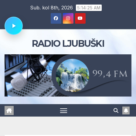
Skip
Sub. kol 8th, 2026
5:14:26 AM
to
content
RADIO LJUBUŠKI