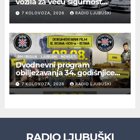
vozila za veću sigurnost
građana i učinkovitiji rad
7 KOLOVOZA, 2026
RADIO LJUBUŠKI
policije
BIH I REGIJA
LJUBUŠKI
NOVOSTI
Dvodnevni program
obilježavanja 34. godišnjice
pogibije generala Blaža
7 KOLOVOZA, 2026
RADIO LJUBUŠKI
Kraljevića i osmorice
pripadnika HOS-a
RADIO LJUBUŠKI