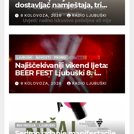
dostavljač namještaja, tri
izvršitelja
8 KOLOVOZA, 2026
RADIO LJUBUŠKI
LJUBUŠKI
NOVOSTI
PROMO
Najiščekivaniji vikend ljeta:
BEER FEST Ljubuški 8. i
9.kolovoza
8 KOLOVOZA, 2026
RADIO LJUBUŠKI
BIH I REGIJA
LJUBUŠKI
Sedmo izdanje manifestacije