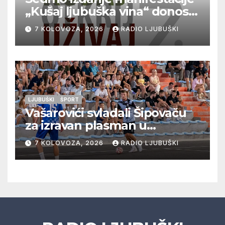
„Kušaj ljubuška vina“ donosi
vrhunska vina, gastronomiju i
7 KOLOVOZA, 2026
RADIO LJUBUŠKI
glazbu
LJUBUŠKI
ŠPORT
Vašarovići svladali Šipovaču
za izravan plasman u
četvrtfinale, Grab izborio
7 KOLOVOZA, 2026
RADIO LJUBUŠKI
prolazak dalje, Klobuk ispao,
večeras počinje četvrtfinale
juniora