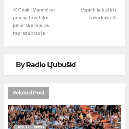
Navigacija
Odak i Mandić na
Uspjeh ljubuških
popisu hrvatske
košarkaša
objava
juniorske muške
reprezentacije
By
Radio Ljubuški
Related Post
LJUBUŠKI
ŠPORT