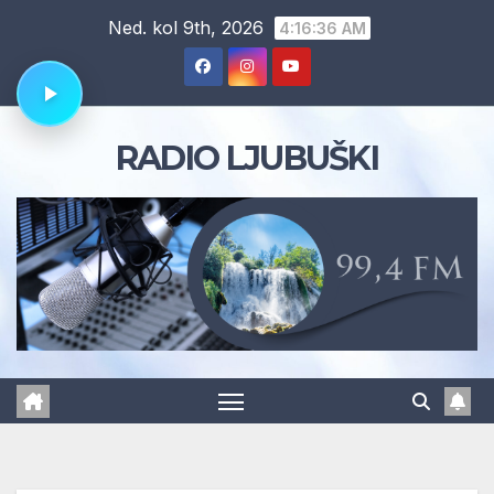
Skip
Ned. kol 9th, 2026
4:16:37 AM
to
content
RADIO LJUBUŠKI