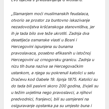
„Slamanjem moći muslimanskih feudalaca,
otvorio se prostor za buntovno iskazivanje
nezadovoljstva kršćanskoga stanovništva, jer
ih je tada bilo sve teže ukrotiti. Zadnja dva
desetljeća osmanske vlasti u Bosni i
Hercegovini ispunjena su bunama
pravoslavaca, posebno efikasnih u istočnoj
Hercegovini uz crnogorsku granicu. Zadnja u
nizu tih buna naziva se Hercegovačkim
ustankom, a njega su pokrenuli katolici u selu
Dračevu kod Gabele 19. lipnja 1875. Katolici su
do tada bili pasivni skoro 200 godina, živjeli su
u težim uvjetima nego pravoslavci, a njihovi
predvodnici, franjevci, bili su usmjereni na
osiguravanje opstanka pa su umjesto buna i