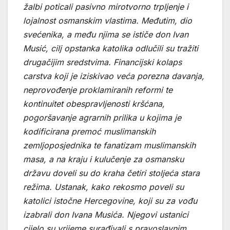
žalbi poticali pasivno mirotvorno trpljenje i
lojalnost osmanskim vlastima. Međutim, dio
svećenika, a među njima se ističe don Ivan
Musić, cilj opstanka katolika odlučili su tražiti
drugačijim sredstvima. Financijski kolaps
carstva koji je iziskivao veća porezna davanja,
neprovođenje proklamiranih reformi te
kontinuitet obespravljenosti kršćana,
pogoršavanje agrarnih prilika u kojima je
kodificirana premoć muslimanskih
zemljoposjednika te fanatizam muslimanskih
masa, a na kraju i kulučenje za osmansku
državu doveli su do kraha četiri stoljeća stara
režima. Ustanak, kako rekosmo poveli su
katolici istočne Hercegovine, koji su za vođu
izabrali don Ivana Musića. Njegovi ustanici
cijelo su vrijeme surađivali s pravoslavnim