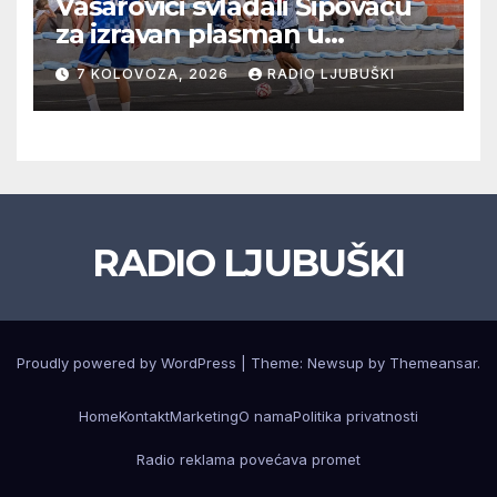
Vašarovići svladali Šipovaču
za izravan plasman u
četvrtfinale, Grab izborio
7 KOLOVOZA, 2026
RADIO LJUBUŠKI
prolazak dalje, Klobuk ispao,
večeras počinje četvrtfinale
juniora
RADIO LJUBUŠKI
Proudly powered by WordPress
|
Theme: Newsup by
Themeansar
.
Home
Kontakt
Marketing
O nama
Politika privatnosti
Radio reklama povećava promet