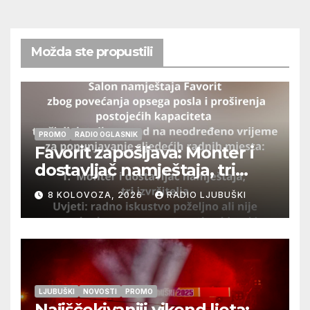
Možda ste propustili
PROMO
RADIO OGLASNIK
Favorit zapošljava: Monter i
dostavljač namještaja, tri
izvršitelja
8 KOLOVOZA, 2026
RADIO LJUBUŠKI
LJUBUŠKI
NOVOSTI
PROMO
Najiščekivaniji vikend ljeta: