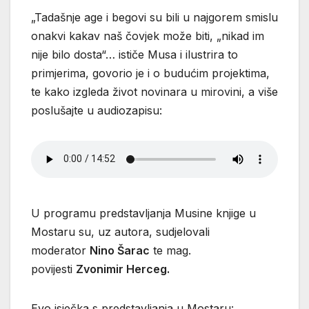
„Tadašnje age i begovi su bili u najgorem smislu
onakvi kakav naš čovjek može biti, „nikad im
nije bilo dosta“… ističe Musa i ilustrira to
primjerima, govorio je i o budućim projektima,
te kako izgleda život novinara u mirovini, a više
poslušajte u audiozapisu:
U programu predstavljanja Musine knjige u
Mostaru su, uz autora, sudjelovali
moderator
Nino Šarac
te mag.
povijesti
Zvonimir Herceg.
Evo isječka s predstavljanja u Mostaru: