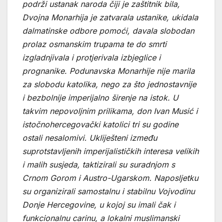
podrži ustanak naroda čiji je zaštitnik bila,
Dvojna Monarhija je zatvarala ustanike, ukidala
dalmatinske odbore pomoći, davala slobodan
prolaz osmanskim trupama te do smrti
izgladnjivala i protjerivala izbjeglice i
prognanike. Podunavska Monarhije nije marila
za slobodu katolika, nego za što jednostavnije
i bezbolnije imperijalno širenje na istok. U
takvim nepovoljnim prilikama, don Ivan Musić i
istočnohercegovački katolici tri su godine
ostali nesalomivi. Ukliješteni između
suprotstavljenih imperijalističkih interesa velikih
i malih susjeda, taktizirali su suradnjom s
Crnom Gorom i Austro-Ugarskom. Naposljetku
su organizirali samostalnu i stabilnu Vojvodinu
Donje Hercegovine, u kojoj su imali čak i
funkcionalnu carinu, a lokalni muslimanski