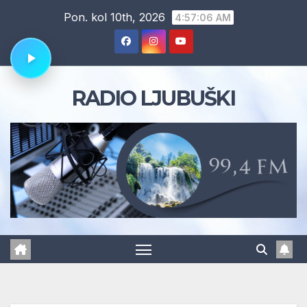
Skip
Pon. kol 10th, 2026
4:57:07 AM
to
content
RADIO LJUBUŠKI