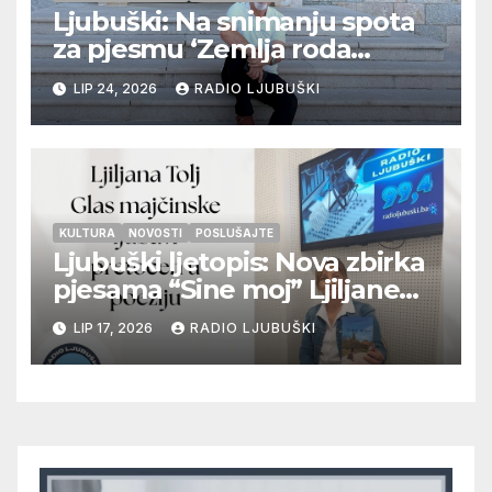
Ljubuški: Na snimanju spota
za pjesmu ‘Zemlja roda
Hercegova’
LIP 24, 2026
RADIO LJUBUŠKI
KULTURA
NOVOSTI
POSLUŠAJTE
Ljubuški ljetopis: Nova zbirka
pjesama “Sine moj” Ljiljane
Tolj
LIP 17, 2026
RADIO LJUBUŠKI