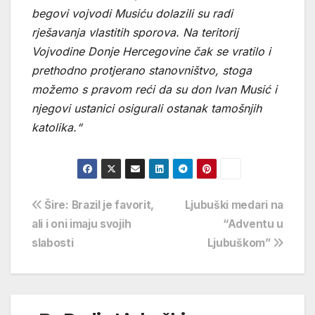
begovi vojvodi Musiću dolazili su radi
rješavanja vlastitih sporova. Na teritorij
Vojvodine Donje Hercegovine čak se vratilo i
prethodno protjerano stanovništvo, stoga
možemo s pravom reći da su don Ivan Musić i
njegovi ustanici osigurali ostanak tamošnjih
katolika.“
Navigacija
Šire: Brazil je favorit,
Ljubuški medari na
ali i oni imaju svojih
“Adventu u
objava
slabosti
Ljubuškom”