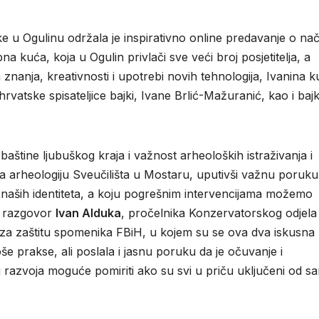
jke u Ogulinu održala je inspirativno online predavanje o na
na kuća, koja u Ogulin privlači sve veći broj posjetitelja, a
 znanja, kreativnosti i upotrebi novih tehnologija, Ivanina 
hrvatske spisateljice bajki, Ivane Brlić-Mažuranić, kao i baj
 baštine ljubuškog kraja i važnost arheoloških istraživanja i
za arheologiju Sveučilišta u Mostaru, uputivši važnu poruku
u naših identiteta, a koju pogrešnim intervencijama možemo
io razgovor
Ivan Alduka
, pročelnika Konzervatorskog odjela
 za zaštitu spomenika FBiH, u kojem su se ova dva iskusna
oše prakse, ali poslala i jasnu poruku da je očuvanje i
razvoja moguće pomiriti ako su svi u priču uključeni od s