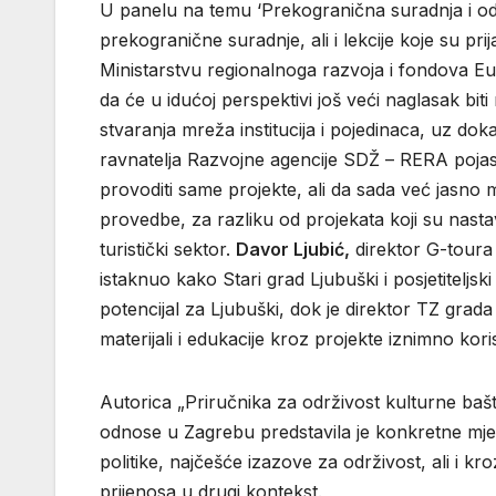
U panelu na temu ‘Prekogranična suradnja i održ
prekogranične suradnje, ali i lekcije koje su prija
Ministarstvu regionalnoga razvoja i fondova E
da će u idućoj perspektivi još veći naglasak bit
stvaranja mreža institucija i pojedinaca, uz dok
ravnatelja Razvojne agencije SDŽ – RERA pojasni
provoditi same projekte, ali da sada već jasno 
provedbe, za razliku od projekata koji su nastav
turistički sektor.
Davor Ljubić,
direktor G-toura
istaknuo kako Stari grad Ljubuški i posjetiteljsk
potencijal za Ljubuški, dok je direktor TZ gra
materijali i edukacije kroz projekte iznimno kori
Autorica „Priručnika za održivost kulturne baš
odnose u Zagrebu predstavila je konkretne mjer
politike, najčešće izazove za održivost, ali i 
prijenosa u drugi kontekst.