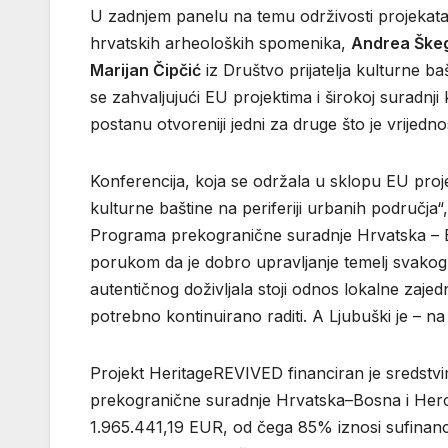
U zadnjem panelu na temu održivosti projekata 
hrvatskih arheoloških spomenika,
Andrea Škeg
Marijan Čipčić
iz Društvo prijatelja kulturne ba
se zahvaljujući EU projektima i širokoj suradnji k
postanu otvoreniji jedni za druge što je vrijedn
Konferencija, koja se održala u sklopu EU proj
kulturne baštine na periferiji urbanih područja“
Programa prekogranične suradnje Hrvatska – B
porukom da je dobro upravljanje temelj svakog u
autentičnog doživljala stoji odnos lokalne zajed
potrebno kontinuirano raditi. A Ljubuški je – n
Projekt HeritageREVIVED financiran je sredstv
prekogranične suradnje Hrvatska–Bosna i Herc
1.965.441,19 EUR, od čega 85% iznosi sufinanc