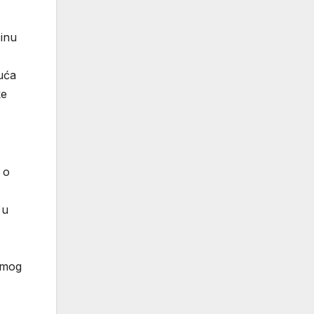
činu
kuća
ke
 o
 u
amog