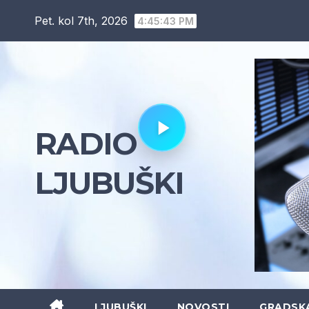
Skip
Pet. kol 7th, 2026
4:45:44 PM
to
content
RADIO
LJUBUŠKI
LJUBUŠKI
NOVOSTI
GRADSK