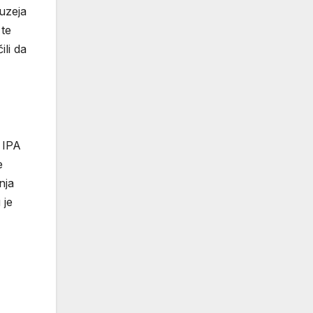
Muzeja
 te
ili da
g IPA
e
nja
 je