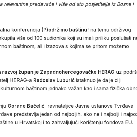
relevantne predavače i više od sto posjetitelja iz Bosne i
nalna konferencija
(P)održimo baštinu!
na temu održivog
okupila više od 100 sudionika koji su imali priliku poslušati 
turnom baštinom, ali i izazova s kojima se pritom možemo
a razvoj županije Zapadnohercegovačke HERAG
uz podrš
natelj HERAG-a
Radoslav Luburić
istaknuo je da je cilj
ja kulturnom baštinom jednako važan kao i sama fizička obn
anju
Gorane Bačelić
, ravnateljice Javne ustanove Tvrđava
va predstavlja jedan od najboljih, ako ne i najbolji i najpoz
 baštine u Hrvatskoj i to zahvaljujući korištenju fondova EU.