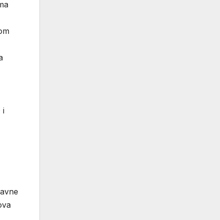
ama
tom
a
 i
javne
ova