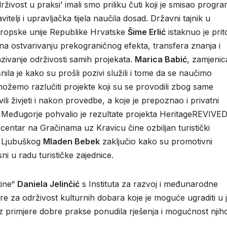
ivost u praksi’ imali smo priliku čuti koji je smisao progr
vitelji i upravljačka tijela naučila dosad. Državni tajnik u
uropske unije Republike Hrvatske
Šime Erlić
istaknuo je pri
i na ostvarivanju prekograničnog efekta, transfera znanja i
azivanje održivosti samih projekata.
Marica Babić
, zamjenic
la je kako su prošli pozivi služili i tome da se naučimo
možemo razlučiti projekte koji su se provodili zbog same
ili živjeti i nakon provedbe, a koje je prepoznao i privatni
 Međugorje pohvalio je rezultate projekta HeritageREVIVED
i centar na Gračinama uz Kravicu čine ozbiljan turistički
da Ljubuškog
Mladen Bebek
zaključio kako su promotivni
sni u radu turističke zajednice.
tine“
Daniela Jelinčić
s Instituta za razvoj i međunarodne
e za održivost kulturnih dobara koje je moguće ugraditi u 
kroz primjere dobre prakse ponudila rješenja i mogućnost njih