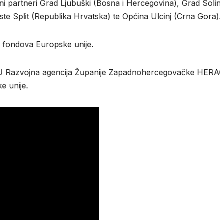
partneri Grad Ljubuški (Bosna i Hercegovina), Grad Soli
te Split (Republika Hrvatska) te Općina Ulcinj (Crna Gora)
I fondova Europske unije.
 JU Razvojna agencija Županije Zapadnohercegovačke HERAG
e unije.