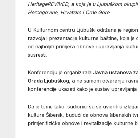
HeritageREVIVED, a koja je u Ljubuškom okupila 
Hercegovine, Hrvatske i Crne Gore
U Kulturnom centru Ljubuški održana je regio
razvoja i prezentacije kulturne baštine, koja je 
od najboljih primjera obnove i upravljanja kul
susresti.
Konferenciju je organizirala
Javna ustanova z
Grada Ljubuškog
, a na samom otvaranju rav
konferencije ukazati kako je sustav upravljan
Da je tome tako, sudionici su se uvjerili u izlag
kulture Šibenik, budući da obnova šibenskih tvrđa
primjer fizičke obnove i revitalizacije kulturne