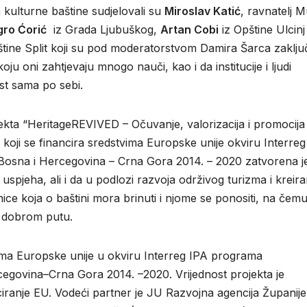
kulturne baštine sudjelovali su
Miroslav Katić
, ravnatelj 
ro Ćorić
iz Grada Ljubuškog,
Artan Cobi
iz Opštine Ulcinj
štine Split koji su pod moderatorstvom Damira Šarca zaključ
oju oni zahtjevaju mnogo nauči, kao i da institucije i ljudi
ost sama po sebi.
ekta “HeritageREVIVED – Očuvanje, valorizacija i promocija
, koji se financira sredstvima Europske unije okviru Interre
osna i Hercegovina – Crna Gora 2014. – 2020 zatvorena j
spjeha, ali i da u podlozi razvoja održivog turizma i kreira
nice koja o baštini mora brinuti i njome se ponositi, na čemu
a dobrom putu.
ima Europske unije u okviru Interreg IPA programa
egovina–Crna Gora 2014. –2020. Vrijednost projekta je
iranje EU. Vodeći partner je JU Razvojna agencija Županije