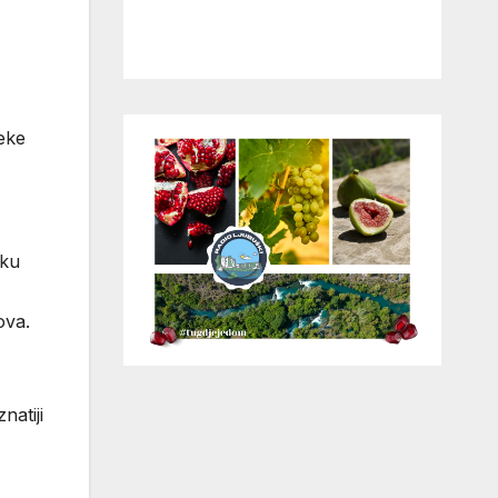
neke
ku
ova.
natiji