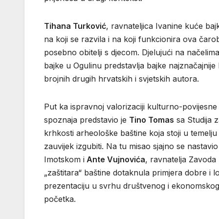
Tihana Turković
, ravnateljica Ivanine kuće ba
na koji se razvila i na koji funkcionira ova čarob
posebno obitelji s djecom. Djelujući na načelima
bajke u Ogulinu predstavlja bajke najznačajnije 
brojnih drugih hrvatskih i svjetskih autora.
Put ka ispravnoj valorizaciji kulturno-povijesne
spoznaja predstavio je
Tino Tomas
sa Studija 
krhkosti arheološke baštine koja stoji u temelj
zauvijek izgubiti. Na tu misao sjajno se nastav
Imotskom i
Ante Vujnovića
, ravnatelja Zavoda
„zaštitara“ baštine dotaknula primjera dobre i l
prezentaciju u svrhu društvenog i ekonomskog 
početka.