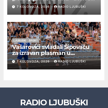
vrhunska vina, gastronomiju i
7 KOLOVOZA, 2026
RADIO LJUBUŠKI
glazbu
LJUBUŠKI
ŠPORT
Vašarovići svladali Šipovaču
za izravan plasman u
četvrtfinale, Grab izborio
7 KOLOVOZA, 2026
RADIO LJUBUŠKI
prolazak dalje, Klobuk ispao,
večeras počinje četvrtfinale
juniora
RADIO LJUBUŠKI