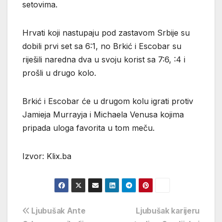
setovima.
Hrvati koji nastupaju pod zastavom Srbije su
dobili prvi set sa 6:1, no Brkić i Escobar su
riješili naredna dva u svoju korist sa 7:6, :4 i
prošli u drugo kolo.
Brkić i Escobar će u drugom kolu igrati protiv
Jamieja Murrayja i Michaela Venusa kojima
pripada uloga favorita u tom meču.
Izvor: Klix.ba
Navigacija
Ljubušak Ante
Ljubušak karijeru