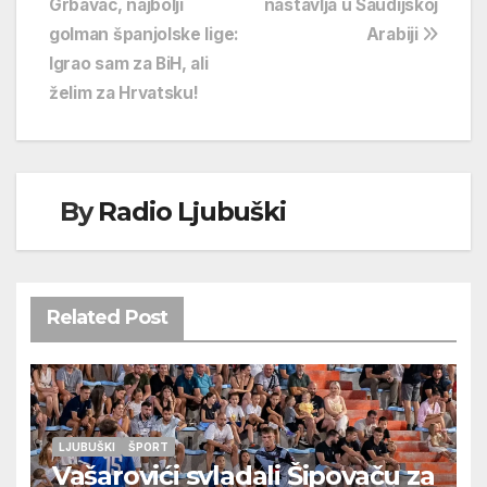
Grbavac, najbolji
nastavlja u Saudijskoj
objava
golman španjolske lige:
Arabiji
Igrao sam za BiH, ali
želim za Hrvatsku!
By
Radio Ljubuški
Related Post
LJUBUŠKI
ŠPORT
Vašarovići svladali Šipovaču za