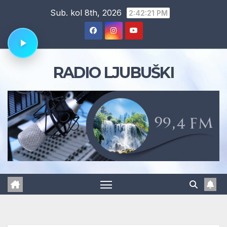
Skip
Sub. kol 8th, 2026
2:42:22 PM
to
content
RADIO LJUBUŠKI