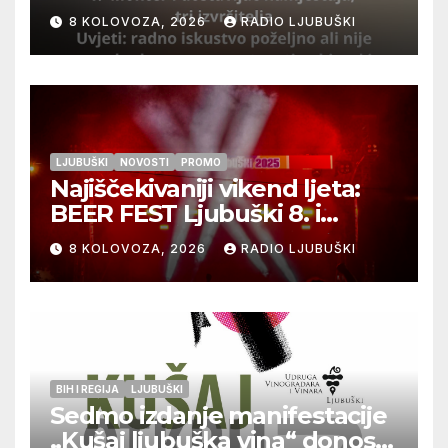
izvršitelja
8 KOLOVOZA, 2026
RADIO LJUBUŠKI
LJUBUŠKI
NOVOSTI
PROMO
Najiščekivaniji vikend ljeta:
BEER FEST Ljubuški 8. i
9.kolovoza
8 KOLOVOZA, 2026
RADIO LJUBUŠKI
BIH I REGIJA
LJUBUŠKI
Sedmo izdanje manifestacije
„Kušaj ljubuška vina“ donosi