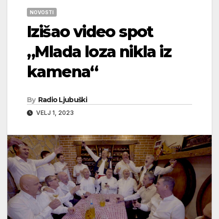
NOVOSTI
Izišao video spot
„Mlada loza nikla iz
kamena“
By
Radio Ljubuški
VELJ 1, 2023