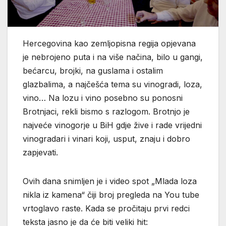
Hercegovina kao zemljopisna regija opjevana
je nebrojeno puta i na više načina, bilo u gangi,
bećarcu, brojki, na guslama i ostalim
glazbalima, a najčešća tema su vinogradi, loza,
vino… Na lozu i vino posebno su ponosni
Brotnjaci, rekli bismo s razlogom. Brotnjo je
najveće vinogorje u BiH gdje žive i rade vrijedni
vinogradari i vinari koji, usput, znaju i dobro
zapjevati.
Ovih dana snimljen je i video spot „Mlada loza
nikla iz kamena“ čiji broj pregleda na You tube
vrtoglavo raste. Kada se pročitaju prvi redci
teksta jasno je da će biti veliki hit: