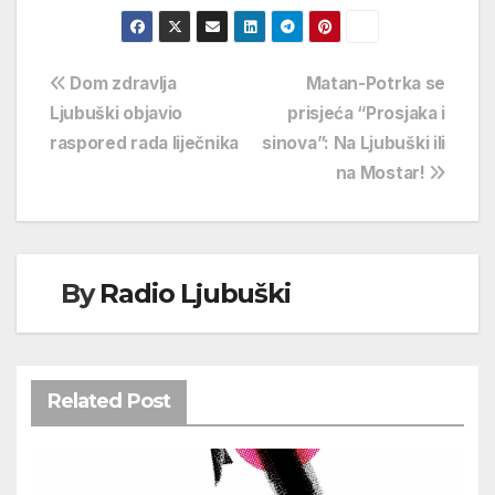
Navigacija
Dom zdravlja
Matan-Potrka se
Ljubuški objavio
prisjeća “Prosjaka i
objava
raspored rada liječnika
sinova”: Na Ljubuški ili
na Mostar!
By
Radio Ljubuški
Related Post