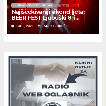
LJUBUŠKI
NOVOSTI
PROMO
Najiščekivaniji vikend ljeta:
BEER FEST Ljubuški 8. i
9.kolovoza
KOL 3, 2026
RADIO LJUBUŠKI