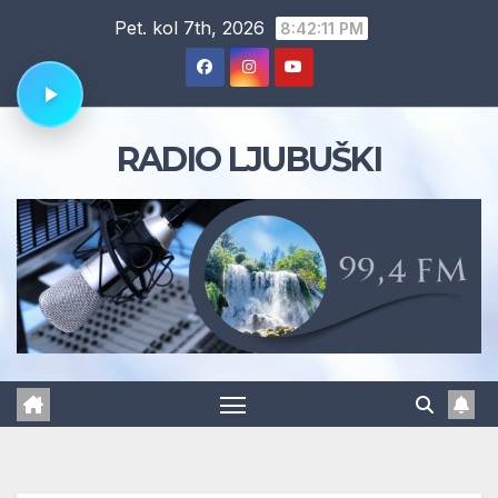
Skip
Pet. kol 7th, 2026
8:42:12 PM
to
content
RADIO LJUBUŠKI