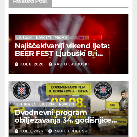
Related Post
LJUBUŠKI
NOVOSTI
PROMO
Najiščekivaniji vikend ljeta:
BEER FEST Ljubuški 8. i
9.kolovoza
KOL 8, 2026
RADIO LJUBUŠKI
BIH I REGIJA
LJUBUŠKI
NOVOSTI
Dvodnevni program
obilježavanja 34. godišnjice
pogibije generala Blaža
KOL 7, 2026
RADIO LJUBUŠKI
Kraljevića i osmorice