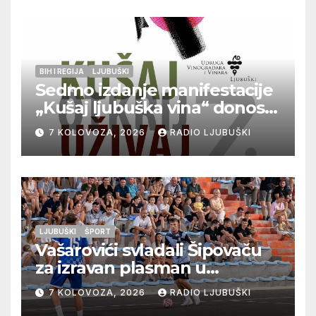
BIH I REGIJA
LJUBUŠKI
Sedmo izdanje manifestacije
„Kušaj ljubuška vina“ donosi
vrhunska vina, gastronomiju i
7 KOLOVOZA, 2026
RADIO LJUBUŠKI
glazbu
LJUBUŠKI
ŠPORT
Vašarovići svladali Šipovaču
za izravan plasman u
četvrtfinale, Grab izborio
7 KOLOVOZA, 2026
RADIO LJUBUŠKI
prolazak dalje, Klobuk ispao,