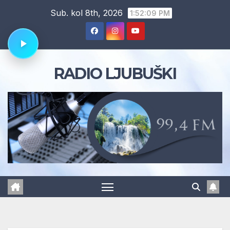
Skip
Sub. kol 8th, 2026
1:52:10 PM
to
content
RADIO LJUBUŠKI