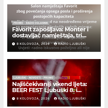
PROMO
RADIO OGLASNIK
Favorit zapošljava: Monter i
dostavljač namještaja, tri
izvršitelja
8 KOLOVOZA, 2026
RADIO LJUBUŠKI
LJUBUŠKI
NOVOSTI
PROMO
Najiščekivaniji vikend ljeta:
BEER FEST Ljubuški 8. i
9.kolovoza
8 KOLOVOZA, 2026
RADIO LJUBUŠKI