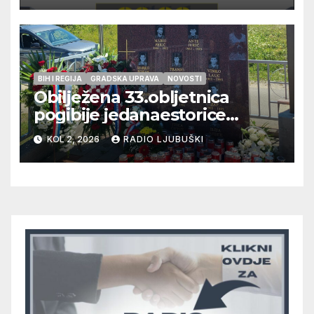
pripadnika HOS-a
BIH I REGIJA
GRADSKA UPRAVA
NOVOSTI
Obilježena 33.obljetnica
pogibije jedanaestorice
ljubuških branitelja
KOL 2, 2026
RADIO LJUBUŠKI