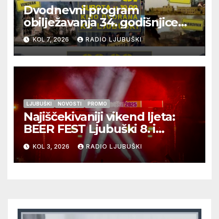
Dvodnevni program
obilježavanja 34. godišnjice
pogibije generala Blaža
KOL 7, 2026
RADIO LJUBUŠKI
Kraljevića i osmorice
pripadnika HOS-a
LJUBUŠKI
NOVOSTI
PROMO
Najiščekivaniji vikend ljeta:
BEER FEST Ljubuški 8. i
9.kolovoza
KOL 3, 2026
RADIO LJUBUŠKI