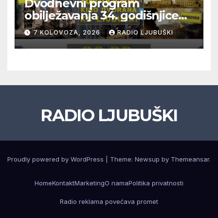
Dvodnevni program
obilježavanja 34. godišnjice
pogibije generala Blaža
7 KOLOVOZA, 2026
RADIO LJUBUŠKI
Kraljevića i osmorice
pripadnika HOS-a
RADIO LJUBUŠKI
Proudly powered by WordPress
|
Theme: Newsup by
Themeansar
.
Home
Kontakt
Marketing
O nama
Politika privatnosti
Radio reklama povećava promet