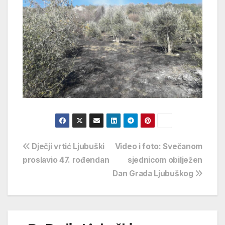
Navigacija
Dječji vrtić Ljubuški
Video i foto: Svečanom
proslavio 47. rođendan
sjednicom obilježen
objava
Dan Grada Ljubuškog