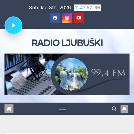
Skip
Sub. kol 8th, 2026
11:47:58 PM
to
content
RADIO LJUBUŠKI