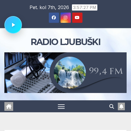
Skip
Pet. kol 7th, 2026
3:57:28 PM
to
content
RADIO LJUBUŠKI