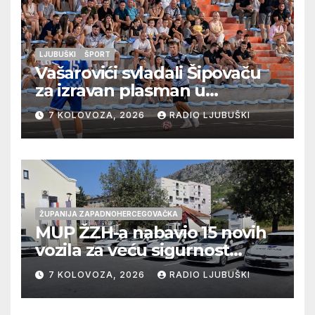
LJUBUŠKI
ŠPORT
Vašarovići svladali Šipovaču
za izravan plasman u
četvrtfinale, Grab izborio
7 KOLOVOZA, 2026
RADIO LJUBUŠKI
prolazak dalje, Klobuk ispao,
večeras počinje četvrtfinale
juniora
ŽUPANIJA ZAPADNOHERCEGOVAČKA
MUP ŽZH-a nabavio 15 novih
vozila za veću sigurnost
građana i učinkovitiji rad
7 KOLOVOZA, 2026
RADIO LJUBUŠKI
policije