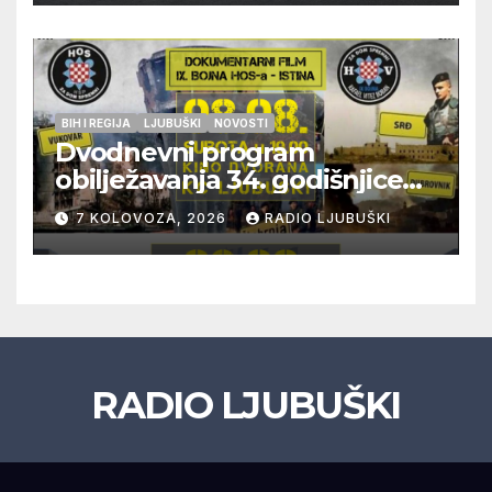
BIH I REGIJA
LJUBUŠKI
NOVOSTI
Dvodnevni program
obilježavanja 34. godišnjice
pogibije generala Blaža
7 KOLOVOZA, 2026
RADIO LJUBUŠKI
Kraljevića i osmorice
pripadnika HOS-a
RADIO LJUBUŠKI