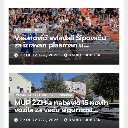
LJUBUŠKI
ŠPORT
Vašarovići svladali Šipovaču
za izravan plasman u
četvrtfinale, Grab izborio
7 KOLOVOZA, 2026
RADIO LJUBUŠKI
prolazak dalje, Klobuk ispao,
večeras počinje četvrtfinale
juniora
ŽUPANIJA ZAPADNOHERCEGOVAČKA
MUP ŽZH-a nabavio 15 novih
vozila za veću sigurnost
građana i učinkovitiji rad
7 KOLOVOZA, 2026
RADIO LJUBUŠKI
policije