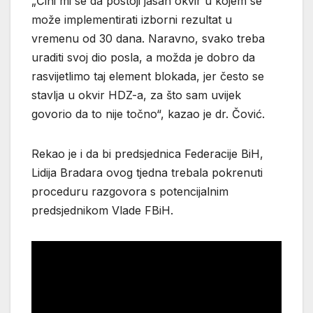
„Čini mi se da postoji jasan okvir u kojem se
može implementirati izborni rezultat u
vremenu od 30 dana. Naravno, svako treba
uraditi svoj dio posla, a možda je dobro da
rasvijetlimo taj element blokada, jer često se
stavlja u okvir HDZ-a, za što sam uvijek
govorio da to nije točno“, kazao je dr. Čović.
Rekao je i da bi predsjednica Federacije BiH,
Lidija Bradara ovog tjedna trebala pokrenuti
proceduru razgovora s potencijalnim
predsjednikom Vlade FBiH.