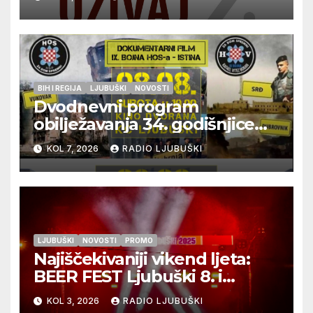
glazbu
BIH I REGIJA
LJUBUŠKI
NOVOSTI
Dvodnevni program
obilježavanja 34. godišnjice
pogibije generala Blaža
KOL 7, 2026
RADIO LJUBUŠKI
Kraljevića i osmorice
pripadnika HOS-a
LJUBUŠKI
NOVOSTI
PROMO
Najiščekivaniji vikend ljeta:
BEER FEST Ljubuški 8. i
9.kolovoza
KOL 3, 2026
RADIO LJUBUŠKI