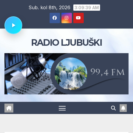
Skip
Sub. kol 8th, 2026
3:09:40 AM
to
content
RADIO LJUBUŠKI