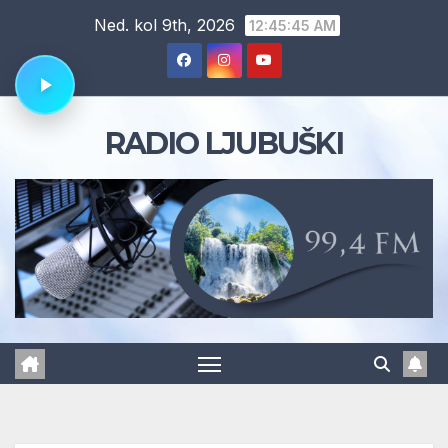
Skip
Ned. kol 9th, 2026
12:45:46 AM
to
content
RADIO LJUBUŠKI