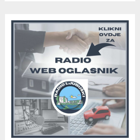
upisali treću pobjedu, Radišići
“otpali”, a Humac se
pobjedom protiv Crvenog
Grma “vratio u igru”