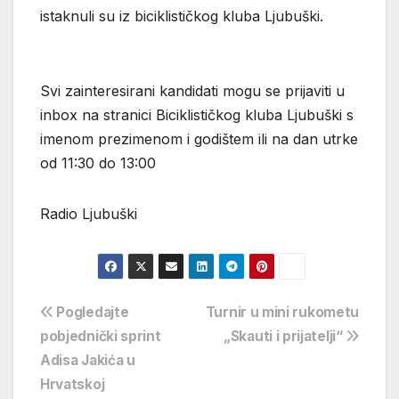
istaknuli su iz biciklističkog kluba Ljubuški.
Svi zainteresirani kandidati mogu se prijaviti u
inbox na stranici Biciklističkog kluba Ljubuški s
imenom prezimenom i godištem ili na dan utrke
od 11:30 do 13:00
Radio Ljubuški
Navigacija
Pogledajte
Turnir u mini rukometu
pobjednički sprint
„Skauti i prijatelji“
objava
Adisa Jakića u
Hrvatskoj