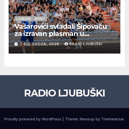
LJUBUŠKI
ŠPORT
Vašarovići svladali Šipovaču
za izravan plasman u
četvrtfinale, Grab izborio
7 KOLOVOZA, 2026
RADIO LJUBUŠKI
prolazak dalje, Klobuk ispao,
večeras počinje četvrtfinale
juniora
RADIO LJUBUŠKI
Proudly powered by WordPress
|
Theme: Newsup by
Themeansar
.