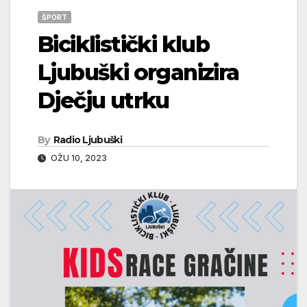
ŠPORT
Biciklistički klub
Ljubuški organizira
Dječju utrku
By
Radio Ljubuški
OŽU 10, 2023