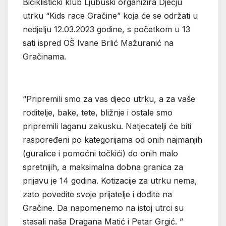
Biciklistički klub Ljubuški organizira Dječju
utrku “Kids race Gračine” koja će se održati u
nedjelju 12.03.2023 godine, s početkom u 13
sati ispred OŠ Ivane Brlić Mažuranić na
Gračinama.
“Pripremili smo za vas djeco utrku, a za vaše
roditelje, bake, tete, bližnje i ostale smo
pripremili laganu zakusku. Natjecatelji će biti
raspoređeni po kategorijama od onih najmanjih
(guralice i pomoćni točkići) do onih malo
spretnijih, a maksimalna dobna granica za
prijavu je 14 godina. Kotizacije za utrku nema,
zato povedite svoje prijatelje i dođite na
Gračine. Da napomenemo na istoj utrci su
stasali naša Dragana Matić i Petar Grgić. ”