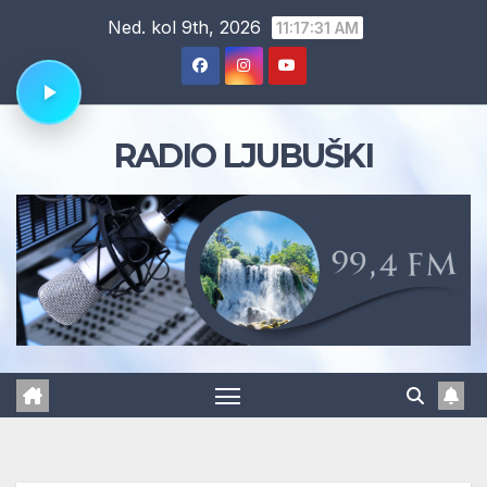
Skip
Ned. kol 9th, 2026
11:17:32 AM
to
content
RADIO LJUBUŠKI