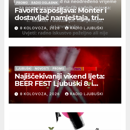
PROMO
RADIO OGLASNIK
Favorit zapošljava: Monter i
dostavljač namještaja, tri
izvršitelja
8 KOLOVOZA, 2026
RADIO LJUBUŠKI
LJUBUŠKI
NOVOSTI
PROMO
Najiščekivaniji vikend ljeta:
BEER FEST Ljubuški 8. i
9.kolovoza
8 KOLOVOZA, 2026
RADIO LJUBUŠKI