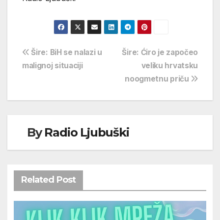
Navigacija
Šire: BiH se nalazi u
Šire: Ćiro je započeo
malignoj situaciji
veliku hrvatsku
objava
noogmetnu priču
By
Radio Ljubuški
Related Post