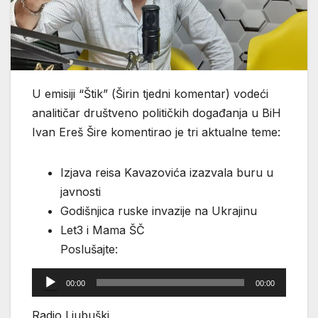
U emisiji “Štik” (Širin tjedni komentar) vodeći
analitičar društveno političkih događanja u BiH
Ivan Ereš Šire komentirao je tri aktualne teme:
Izjava reisa Kavazovića izazvala buru u
javnosti
Godišnjica ruske invazije na Ukrajinu
Let3 i Mama ŠČ
Poslušajte:
Reproduktor
00:00
00:00
audiozapisa
Radio Ljubuški