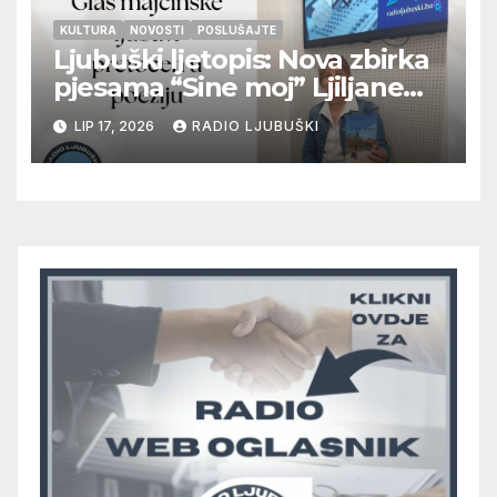
KULTURA
NOVOSTI
POSLUŠAJTE
Ljubuški ljetopis: Nova zbirka
pjesama “Sine moj” Ljiljane
Tolj
LIP 17, 2026
RADIO LJUBUŠKI