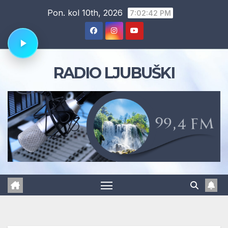
Skip
Pon. kol 10th, 2026
7:02:43 PM
to
content
RADIO LJUBUŠKI