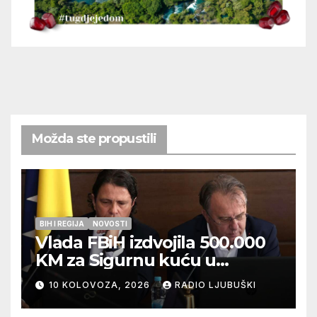
Možda ste propustili
BIH I REGIJA
NOVOSTI
Vlada FBiH izdvojila 500.000
KM za Sigurnu kuću u
Ljubuškom
10 KOLOVOZA, 2026
RADIO LJUBUŠKI