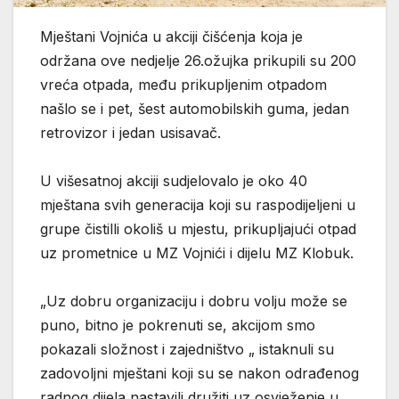
Mještani Vojnića u akciji čišćenja koja je
održana ove nedjelje 26.ožujka prikupili su 200
vreća otpada, među prikupljenim otpadom
našlo se i pet, šest automobilskih guma, jedan
retrovizor i jedan usisavač.
U višesatnoj akciji sudjelovalo je oko 40
mještana svih generacija koji su raspodijeljeni u
grupe čistilli okoliš u mjestu, prikupljajući otpad
uz prometnice u MZ Vojnići i dijelu MZ Klobuk.
„Uz dobru organizaciju i dobru volju može se
puno, bitno je pokrenuti se, akcijom smo
pokazali složnost i zajedništvo „ istaknuli su
zadovoljni mještani koji su se nakon odrađenog
radnog dijela nastavili družiti uz osvježenje u