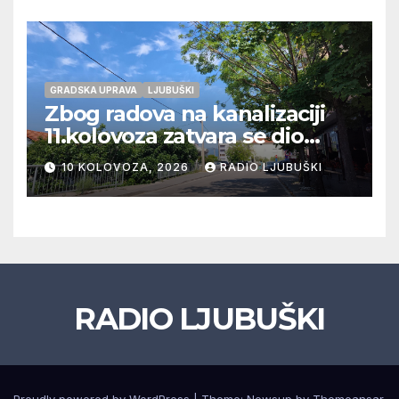
GRADSKA UPRAVA
LJUBUŠKI
Zbog radova na kanalizaciji
11.kolovoza zatvara se dio
ulice Petra Barbarića
10 KOLOVOZA, 2026
RADIO LJUBUŠKI
RADIO LJUBUŠKI