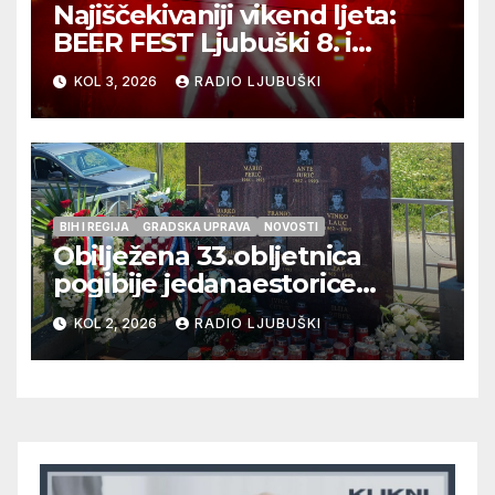
Najiščekivaniji vikend ljeta:
BEER FEST Ljubuški 8. i
9.kolovoza
KOL 3, 2026
RADIO LJUBUŠKI
BIH I REGIJA
GRADSKA UPRAVA
NOVOSTI
Obilježena 33.obljetnica
pogibije jedanaestorice
ljubuških branitelja
KOL 2, 2026
RADIO LJUBUŠKI