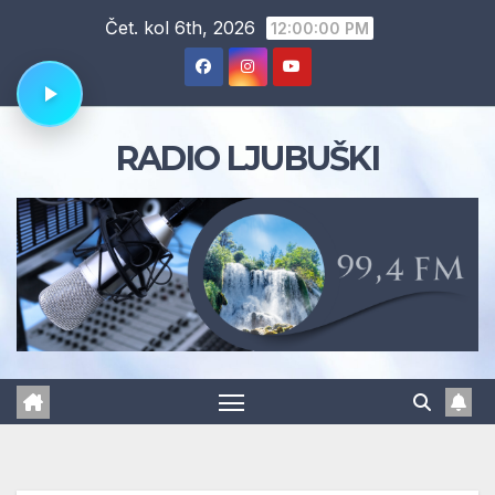
Skip
Čet. kol 6th, 2026
12:00:01 PM
to
content
RADIO LJUBUŠKI