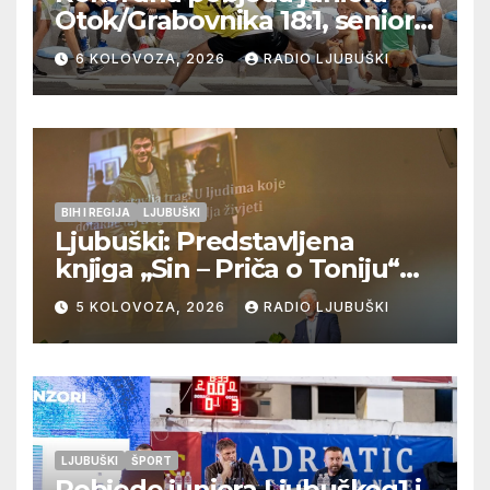
Otok/Grabovnika 18:1, seniori
Pregrađa u četvrtfinalu,
6 KOLOVOZA, 2026
RADIO LJUBUŠKI
Veljaci i Cerno/Crnopod u
doigravanju, Grljevići završili
natjecanje
BIH I REGIJA
LJUBUŠKI
Ljubuški: Predstavljena
knjiga „Sin – Priča o Toniju“
dr. sc. Zdenka Hercega
5 KOLOVOZA, 2026
RADIO LJUBUŠKI
LJUBUŠKI
ŠPORT
Pobjede juniora Ljubuškog1 i