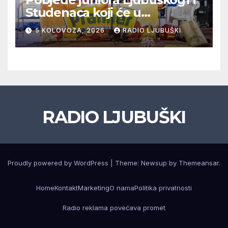
Studenaca koji će u
međusobnom susretu
5 KOLOVOZA, 2026
RADIO LJUBUŠKI
odlučiti o prvom mjestu u
skupini “A”, seniori Teskere
upisali treću pobjedu,
Radišići “otpali”, a Humac se
pobjedom protiv Crvenog
Grma “vratio u igru”
RADIO LJUBUŠKI
Proudly powered by WordPress
|
Theme: Newsup by
Themeansar
.
Home
Kontakt
Marketing
O nama
Politika privatnosti
Radio reklama povećava promet