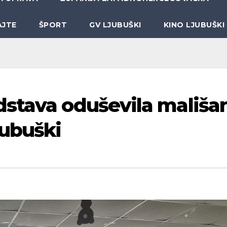
AJTE
ŠPORT
GV LJUBUŠKI
KINO LJUBUŠKI
dstava oduševila mališa
jubuški