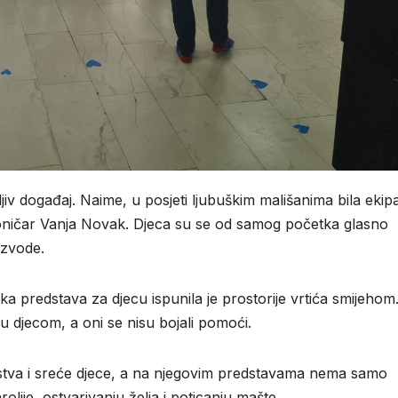
ljiv događaj. Naime, u posjeti ljubuškim mališanima bila ekipa
ioničar Vanja Novak. Djeca su se od samog početka glasno
izvode.
ka predstava za djecu ispunila je prostorije vrtića smijehom
u djecom, a oni se nisu bojali pomoći.
tva i sreće djece, a na njegovim predstavama nema samo
olije, ostvarivanju želja i poticanju mašte.