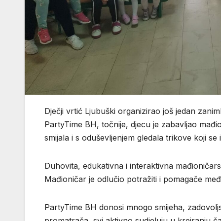
Dječji vrtić Ljubuški organizirao još jedan zanim
PartyTime BH, točnije, djecu je zabavljao mađ
smijala i s oduševljenjem gledala trikove koji se 
Duhovita, edukativna i interaktivna mađioničars
Mađioničar je odlučio potražiti i pomagače međ
PartyTime BH donosi mnogo smijeha, zadovoljs
promatrača, svi aktivno sudjeluju u kreiranju čar