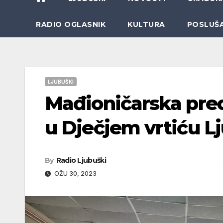
RADIO OGLASNIK
KULTURA
POSLUŠ
LJUBUŠKI
Mađioničarska pre
u Dječjem vrtiću L
By
Radio Ljubuški
OŽU 30, 2023