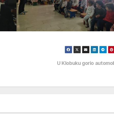
U Klobuku gorio automo