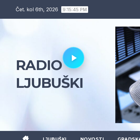
Skip
Čet. kol 6th, 2026
9:15:46 PM
to
content
RADIO
LJUBUŠKI
LJUBUŠKI
NOVOSTI
GRADSK