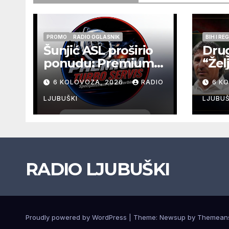
PROMO
RADIO OGLASNIK
BIH I RE
Šunjić ASL proširio
Drug
ponudu: Premium
“Žel
Turbo Servis sada
održ
6 KOLOVOZA, 2026
RADIO
6 K
na jednoj adresi u
srij
Ljubuškom
u O
LJUBUŠKI
LJUBUŠ
RADIO LJUBUŠKI
Proudly powered by WordPress
|
Theme: Newsup by
Themean