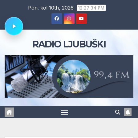
Skip
Pon. kol 10th, 2026
12:27:35 PM
to
content
RADIO LJUBUŠKI