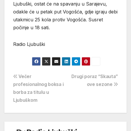
Ljubuški, ostat će na spavanju u Sarajevu,
odakle će u petak put Vogošća, gdje igraju debi
utakmicu 25 kola protiv Vogošća. Susret
počinje u 18 sati.
Radio Ljubuški
Navigacija
Večer
Drugi poraz “Skauta”
profesionalnog boksa i
ove sezone
objava
borba za titulu u
Ljubuškom