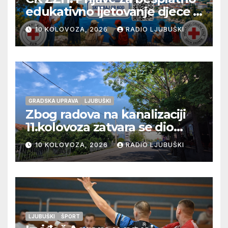
edukativno ljetovanje djece u
Novom Vinodolskom
10 KOLOVOZA, 2026
RADIO LJUBUŠKI
GRADSKA UPRAVA
LJUBUŠKI
Zbog radova na kanalizaciji
11.kolovoza zatvara se dio
ulice Petra Barbarića
10 KOLOVOZA, 2026
RADIO LJUBUŠKI
LJUBUŠKI
ŠPORT