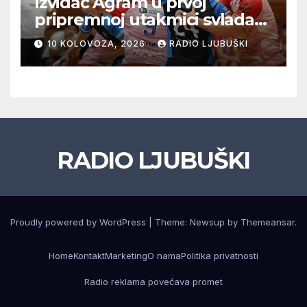
Izviđač Agram u prvoj
pripremnoj utakmici svladao
Metković Zalmo 37:32
10 KOLOVOZA, 2026
RADIO LJUBUŠKI
RADIO LJUBUŠKI
Proudly powered by WordPress
|
Theme: Newsup by
Themeansar
.
Home
Kontakt
Marketing
O nama
Politika privatnosti
Radio reklama povećava promet