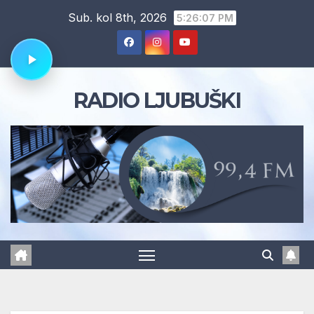
Skip
Sub. kol 8th, 2026
5:26:08 PM
to
content
RADIO LJUBUŠKI