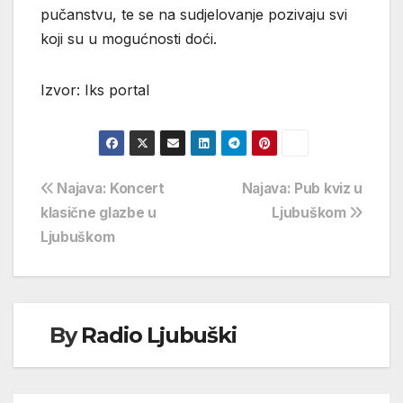
pučanstvu, te se na sudjelovanje pozivaju svi
koji su u mogućnosti doći.
Izvor: Iks portal
Navigacija
Najava: Koncert
Najava: Pub kviz u
klasične glazbe u
Ljubuškom
objava
Ljubuškom
By
Radio Ljubuški