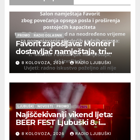
PROMO
RADIO OGLASNIK
Favorit zapošljava: Monter i
dostavljač namještaja, tri
izvršitelja
8 KOLOVOZA, 2026
RADIO LJUBUŠKI
LJUBUŠKI
NOVOSTI
PROMO
Najiščekivaniji vikend ljeta:
BEER FEST Ljubuški 8. i
9.kolovoza
8 KOLOVOZA, 2026
RADIO LJUBUŠKI