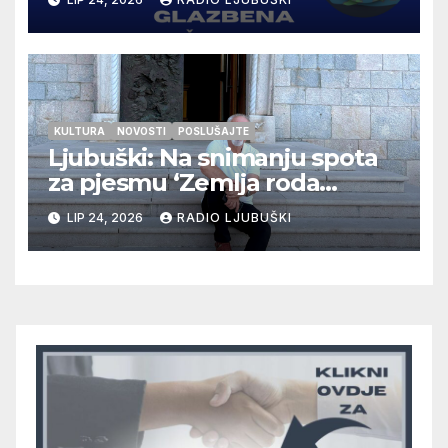
KULTURA
NOVOSTI
POSLUŠAJTE
Ljubuški: Na snimanju spota
za pjesmu ‘Zemlja roda
Hercegova’
LIP 24, 2026
RADIO LJUBUŠKI