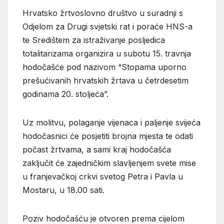
Hrvatsko žrtvoslovno društvo u suradnji s
Odjelom za Drugi svjetski rat i poraće HNS-a
te Središtem za istraživanje posljedica
totalitarizama organizira u subotu 15. travnja
hodočašće pod nazivom “Stopama uporno
prešućivanih hrvatskih žrtava u četrdesetim
godinama 20. stoljeća”.
Uz molitvu, polaganje vijenaca i paljenje svijeća
hodočasnici će posjetiti brojna mjesta te odati
počast žrtvama, a sami kraj hodočašća
zaključit će zajedničkim slavljenjem svete mise
u franjevačkoj crkvi svetog Petra i Pavla u
Mostaru, u 18.00 sati.
Poziv hodočašću je otvoren prema cijelom