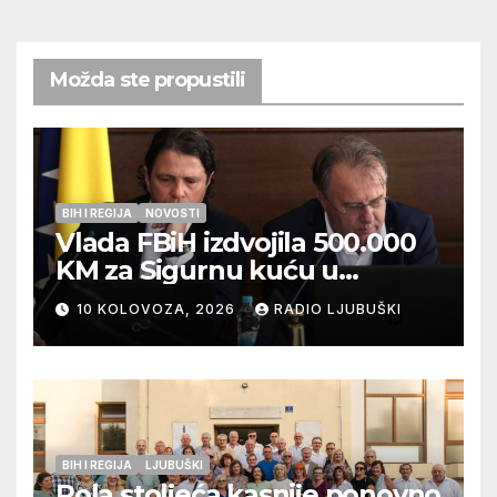
Možda ste propustili
BIH I REGIJA
NOVOSTI
Vlada FBiH izdvojila 500.000
KM za Sigurnu kuću u
Ljubuškom
10 KOLOVOZA, 2026
RADIO LJUBUŠKI
BIH I REGIJA
LJUBUŠKI
Pola stoljeća kasnije ponovno