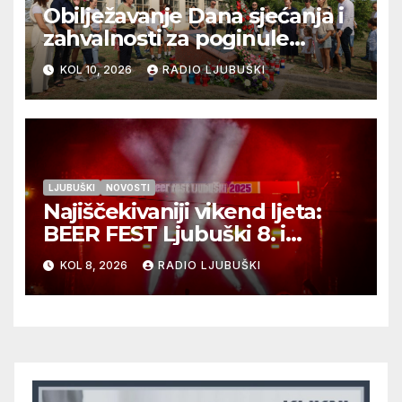
Obilježavanje Dana sjećanja i
zahvalnosti za poginule
ljubuške branitelje u Čapljini
KOL 10, 2026
RADIO LJUBUŠKI
u petak 14.kolovoza 2026.
LJUBUŠKI
NOVOSTI
Najiščekivaniji vikend ljeta:
BEER FEST Ljubuški 8. i
9.kolovoza
KOL 8, 2026
RADIO LJUBUŠKI