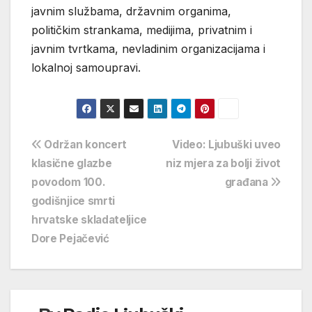
javnim službama, državnim organima,
političkim strankama, medijima, privatnim i
javnim tvrtkama, nevladinim organizacijama i
lokalnoj samoupravi.
Navigacija
Održan koncert
Video: Ljubuški uveo
klasične glazbe
niz mjera za bolji život
objava
povodom 100.
građana
godišnjice smrti
hrvatske skladateljice
Dore Pejačević