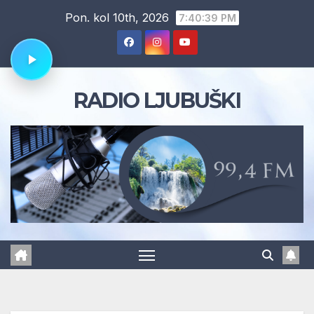
Skip
Pon. kol 10th, 2026
7:40:40 PM
to
content
RADIO LJUBUŠKI