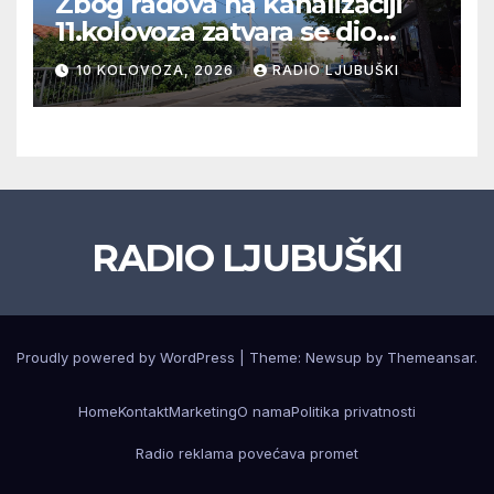
Zbog radova na kanalizaciji
11.kolovoza zatvara se dio
ulice Petra Barbarića
10 KOLOVOZA, 2026
RADIO LJUBUŠKI
RADIO LJUBUŠKI
Proudly powered by WordPress
|
Theme: Newsup by
Themeansar
.
Home
Kontakt
Marketing
O nama
Politika privatnosti
Radio reklama povećava promet