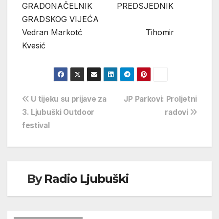
GRADONAČELNIK PREDSJEDNIK
GRADSKOG VIJEĆA
Vedran Markotć Tihomir
Kvesić
Navigacija
U tijeku su prijave za
JP Parkovi: Proljetni
3. Ljubuški Outdoor
radovi
objava
festival
By
Radio Ljubuški