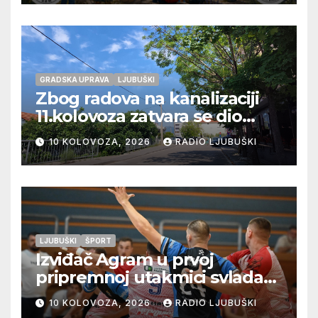
GRADSKA UPRAVA
LJUBUŠKI
Zbog radova na kanalizaciji
11.kolovoza zatvara se dio
ulice Petra Barbarića
10 KOLOVOZA, 2026
RADIO LJUBUŠKI
LJUBUŠKI
ŠPORT
Izviđač Agram u prvoj
pripremnoj utakmici svladao
Metković Zalom 37:32
10 KOLOVOZA, 2026
RADIO LJUBUŠKI