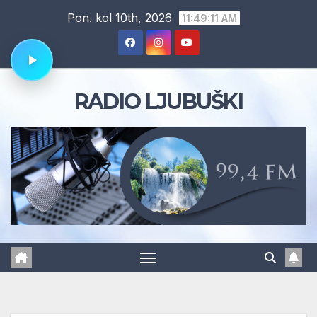
Skip
Pon. kol 10th, 2026
11:49:12 AM
to
content
RADIO LJUBUŠKI