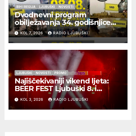
BIH I REGIJA
LJUBUŠKI
NOVOSTI
Dvodnevni program
obilježavanja 34. godišnjice
pogibije generala Blaža
KOL 7, 2026
RADIO LJUBUŠKI
Kraljevića i osmorice
pripadnika HOS-a
LJUBUŠKI
NOVOSTI
PROMO
Najiščekivaniji vikend ljeta:
BEER FEST Ljubuški 8. i
9.kolovoza
KOL 3, 2026
RADIO LJUBUŠKI