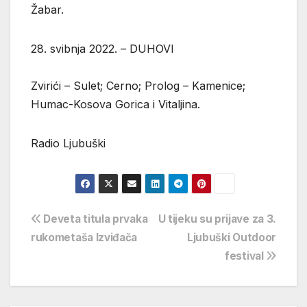
Žabar.
28. svibnja 2022. – DUHOVI
Zvirići – Sulet; Cerno; Prolog – Kamenice;
Humac-Kosova Gorica i Vitaljina.
Radio Ljubuški
Navigacija
Deveta titula prvaka
U tijeku su prijave za 3.
rukometaša Izviđača
Ljubuški Outdoor
objava
festival