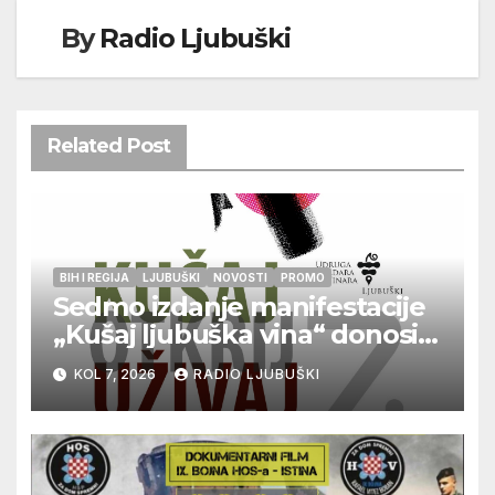
By
Radio Ljubuški
Related Post
BIH I REGIJA
LJUBUŠKI
NOVOSTI
PROMO
Sedmo izdanje manifestacije
„Kušaj ljubuška vina“ donosi
vrhunska vina, gastronomiju i
KOL 7, 2026
RADIO LJUBUŠKI
glazbu