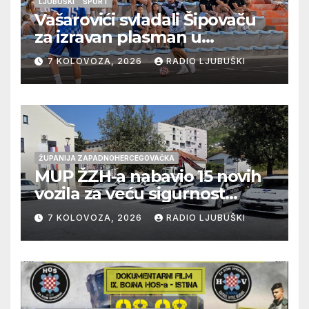
LJUBUŠKI
ŠPORT
Vašarovići svladali Šipovaču
za izravan plasman u
četvrtfinale, Grab izborio
7 KOLOVOZA, 2026
RADIO LJUBUŠKI
prolazak dalje, Klobuk ispao,
večeras počinje četvrtfinale
juniora
ŽUPANIJA ZAPADNOHERCEGOVAČKA
MUP ŽZH-a nabavio 15 novih
vozila za veću sigurnost
građana i učinkovitiji rad
7 KOLOVOZA, 2026
RADIO LJUBUŠKI
policije