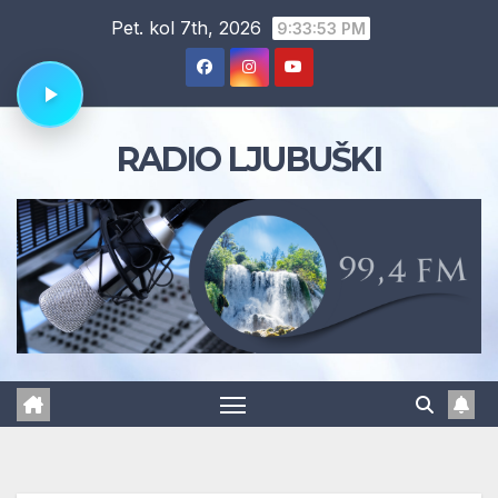
Skip
Pet. kol 7th, 2026
9:33:54 PM
to
content
RADIO LJUBUŠKI