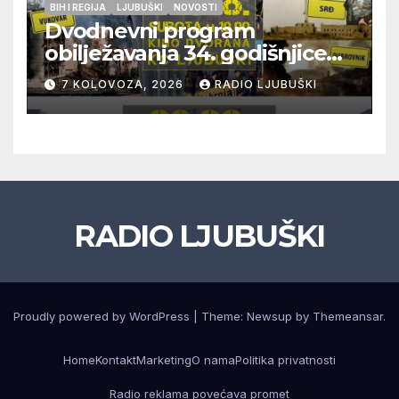
BIH I REGIJA
LJUBUŠKI
NOVOSTI
Dvodnevni program
obilježavanja 34. godišnjice
pogibije generala Blaža
7 KOLOVOZA, 2026
RADIO LJUBUŠKI
Kraljevića i osmorice
pripadnika HOS-a
RADIO LJUBUŠKI
Proudly powered by WordPress
|
Theme: Newsup by
Themeansar
.
Home
Kontakt
Marketing
O nama
Politika privatnosti
Radio reklama povećava promet