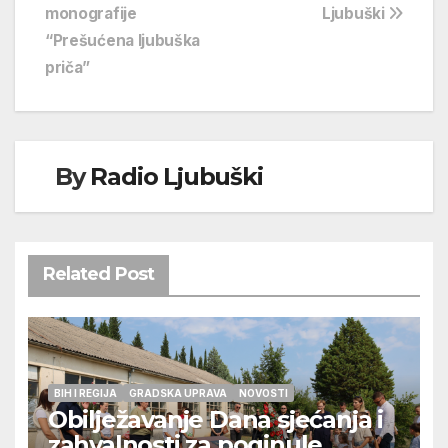
objava
monografije
Ljubuški
“Prešućena ljubuška
priča”
By
Radio Ljubuški
Related Post
BIH I REGIJA
GRADSKA UPRAVA
NOVOSTI
Obilježavanje Dana sjećanja i
zahvalnosti za poginule