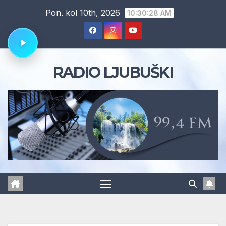
Skip
Pon. kol 10th, 2026
10:30:29 AM
to
content
RADIO LJUBUŠKI