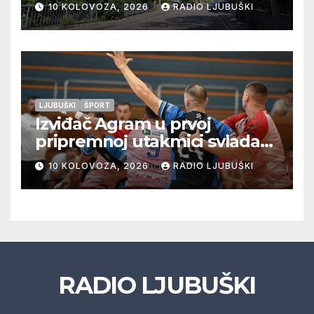
10 KOLOVOZA, 2026
RADIO LJUBUŠKI
LJUBUŠKI
ŠPORT
Izviđač Agram u prvoj
pripremnoj utakmici svladao
Metković Zalom 37:32
10 KOLOVOZA, 2026
RADIO LJUBUŠKI
RADIO LJUBUŠKI