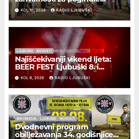
ljubuške branitelje u Čapljini
KOL 10, 2026
RADIO LJUBUŠKI
u petak 14.kolovoza 2026.
LJUBUŠKI
NOVOSTI
Najiščekivaniji vikend ljeta:
BEER FEST Ljubuški 8. i
9.kolovoza
KOL 8, 2026
RADIO LJUBUŠKI
BIH I REGIJA
LJUBUŠKI
NOVOSTI
Dvodnevni program
obilježavanja 34. godišnjice