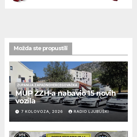
Možda ste propustili
ŽUPANIJA ZAPADNOHERCEGOVAČKA
MUP ŽZH-a nabavio 15 novih
vozila
7 KOLOVOZA, 2026
RADIO LJUBUŠKI