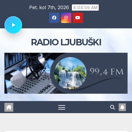
Skip
Pet. kol 7th, 2026
8:05:00 AM
to
content
RADIO LJUBUŠKI