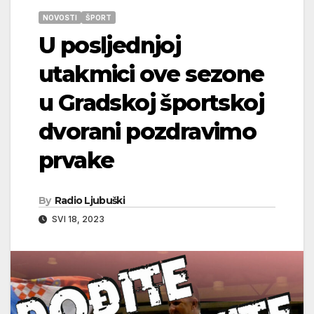
NOVOSTI
ŠPORT
U posljednjoj
utakmici ove sezone
u Gradskoj športskoj
dvorani pozdravimo
prvake
By
Radio Ljubuški
SVI 18, 2023