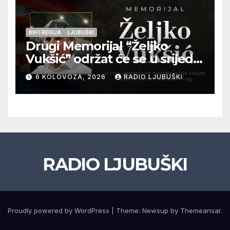
BIH I REGIJA
LJUBUŠKI
Drugi Memorijal “Željko
Vukšić” održat će se u srijedu
12. kolovoza u Otoku
6 KOLOVOZA, 2026
RADIO LJUBUŠKI
RADIO LJUBUŠKI
Proudly powered by WordPress
|
Theme: Newsup by
Themeansar
.