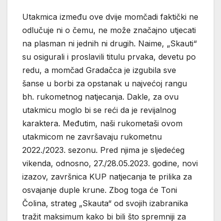
Utakmica između ove dvije momčadi faktički ne
odlučuje ni o čemu, ne može značajno utjecati
na plasman ni jednih ni drugih. Naime, „Skauti“
su osigurali i proslavili titulu prvaka, devetu po
redu, a momčad Gradačca je izgubila sve
šanse u borbi za opstanak u najvećoj rangu
bh. rukometnog natjecanja. Dakle, za ovu
utakmicu moglo bi se reći da je revijalnog
karaktera. Međutim, naši rukometaši ovom
utakmicom ne završavaju rukometnu
2022./2023. sezonu. Pred njima je sljedećeg
vikenda, odnosno, 27./28.05.2023. godine, novi
izazov, završnica KUP natjecanja te prilika za
osvajanje duple krune. Zbog toga će Toni
Čolina, strateg „Skauta“ od svojih izabranika
tražit maksimum kako bi bili što spremniji za