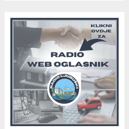
“otpali”, a Humac se
pobjedom protiv Crvenog
Grma “vratio u igru”