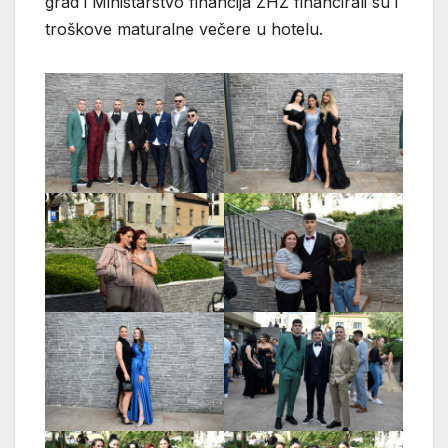
grad i Ministarstvo financija ZHŽ financirali su i
troškove maturalne večere u hotelu.