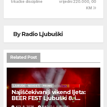
trkačke discipline
vrijedni 220.000, 00
objava
KM
By
Radio Ljubuški
Related Post
LJUBUŠKI
NOVOSTI
PROMO
Najiščekivaniji vikend ljeta:
BEER FEST Ljubuški 8. i
9.kolovoza
KOL 8, 2026
RADIO LJUBUŠKI