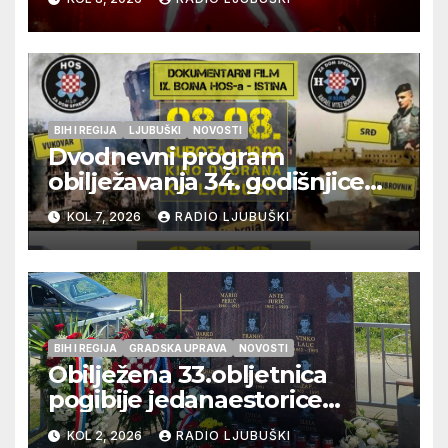
BIH I REGIJA
LJUBUŠKI
NOVOSTI
Dvodnevni program
obilježavanja 34. godišnjice
pogibije generala Blaža
KOL 7, 2026
RADIO LJUBUŠKI
Kraljevića i osmorice
pripadnika HOS-a
BIH I REGIJA
GRADSKA UPRAVA
NOVOSTI
Obilježena 33.obljetnica
pogibije jedanaestorice
ljubuških branitelja
KOL 2, 2026
RADIO LJUBUŠKI