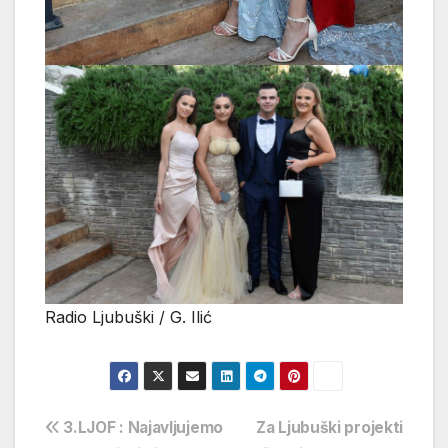
Radio Ljubuški / G. Ilić
Navigacija
3.LJOF : Najavljujemo
Za Ljubuški projekti