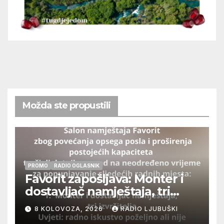
Možda ste propustili
PROMO
RADIO OGLASNIK
Favorit zapošljava: Monter i
dostavljač namještaja, tri
izvršitelja
8 KOLOVOZA, 2026
RADIO LJUBUŠKI