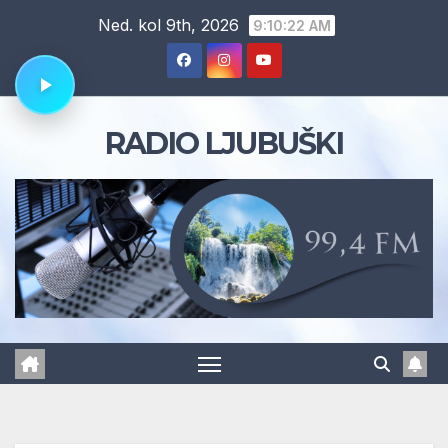
Skip
Ned. kol 9th, 2026
9:10:24 AM
to
content
RADIO LJUBUŠKI