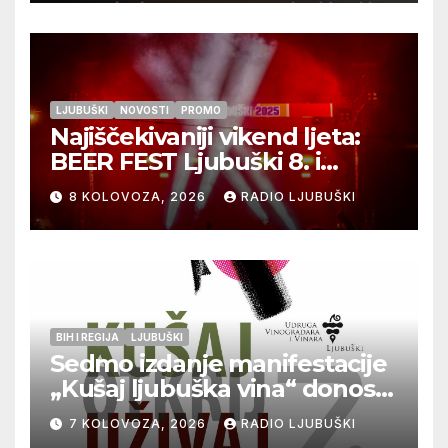
LJUBUŠKI
NOVOSTI
PROMO
Najiščekivaniji vikend ljeta:
BEER FEST Ljubuški 8. i
9.kolovoza
8 KOLOVOZA, 2026
RADIO LJUBUŠKI
BIH I REGIJA
LJUBUŠKI
Sedmo izdanje manifestacije
„Kušaj ljubuška vina“ donosi
vrhunska vina, gastronomiju i
7 KOLOVOZA, 2026
RADIO LJUBUŠKI
glazbu