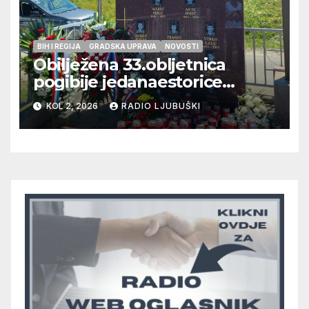
BIH I REGIJA
GRADSKA UPRAVA
NOVOSTI
Obilježena 33.obljetnica
pogibije jedanaestorice
ljubuških branitelja
KOL 2, 2026
RADIO LJUBUŠKI