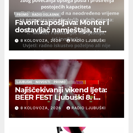
PROMO
RADIO OGLASNIK
Favorit zapošljava: Monter i
dostavljač namještaja, tri
izvršitelja
8 KOLOVOZA, 2026
RADIO LJUBUŠKI
LJUBUŠKI
NOVOSTI
PROMO
Najiščekivaniji vikend ljeta:
BEER FEST Ljubuški 8. i
9.kolovoza
8 KOLOVOZA, 2026
RADIO LJUBUŠKI