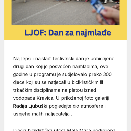
Najljepši i najslađi festivalski dan je uobičajeno
drugi dan koji je posvećen najmlađima, ove
godine u programu je sudjelovalo preko 300
djece koji su se natjecali u biciklističkim ili
trkačkim disciplinama na platou iznad
vodopada Kravica. U priloženoj foto galeriji
Radija Ljubuški
pogledajte dio atmosfere i
uspjehe malih natjecatelja .
Dječja biciklistička utrka Mala Mara podijeljena