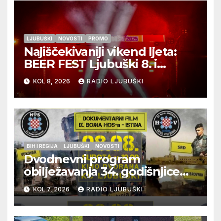
LJUBUŠKI
NOVOSTI
PROMO
Najiščekivaniji vikend ljeta:
BEER FEST Ljubuški 8. i
9.kolovoza
KOL 8, 2026
RADIO LJUBUŠKI
BIH I REGIJA
LJUBUŠKI
NOVOSTI
Dvodnevni program
obilježavanja 34. godišnjice
pogibije generala Blaža
KOL 7, 2026
RADIO LJUBUŠKI
Kraljevića i osmorice
pripadnika HOS-a