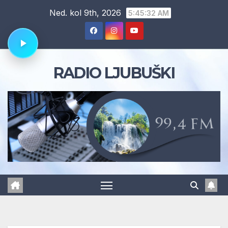
Skip
Ned. kol 9th, 2026
5:45:33 AM
to
content
RADIO LJUBUŠKI