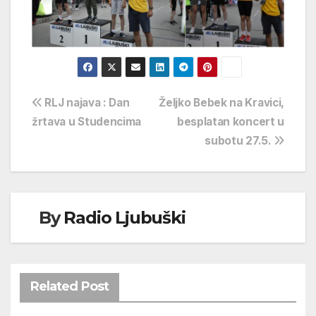
Navigacija
RLJ najava : Dan
Željko Bebek na Kravici,
žrtava u Studencima
besplatan koncert u
objava
subotu 27.5.
By
Radio Ljubuški
Related Post