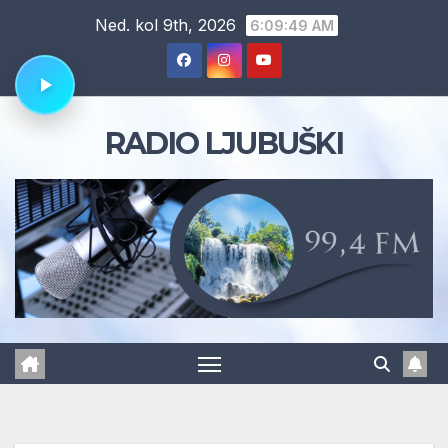
Skip
Ned. kol 9th, 2026
6:09:50 AM
to
content
RADIO LJUBUŠKI