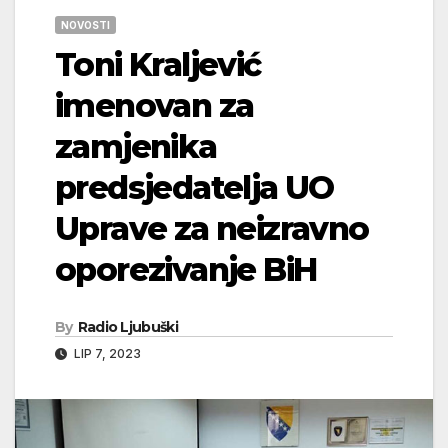
NOVOSTI
Toni Kraljević
imenovan za
zamjenika
predsjedatelja UO
Uprave za neizravno
oporezivanje BiH
By
Radio Ljubuški
LIP 7, 2023