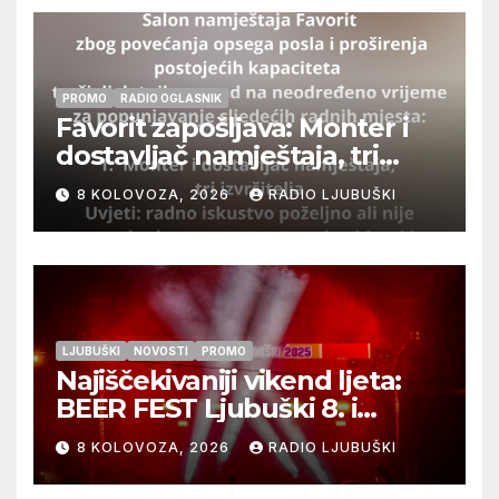
PROMO
RADIO OGLASNIK
Favorit zapošljava: Monter i
dostavljač namještaja, tri
izvršitelja
8 KOLOVOZA, 2026
RADIO LJUBUŠKI
LJUBUŠKI
NOVOSTI
PROMO
Najiščekivaniji vikend ljeta:
BEER FEST Ljubuški 8. i
9.kolovoza
8 KOLOVOZA, 2026
RADIO LJUBUŠKI