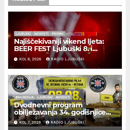
LJUBUŠKI
NOVOSTI
PROMO
Najiščekivaniji vikend ljeta:
BEER FEST Ljubuški 8. i
9.kolovoza
KOL 8, 2026
RADIO LJUBUŠKI
BIH I REGIJA
LJUBUŠKI
NOVOSTI
Dvodnevni program
obilježavanja 34. godišnjice
pogibije generala Blaža
KOL 7, 2026
RADIO LJUBUŠKI
Kraljevića i osmorice