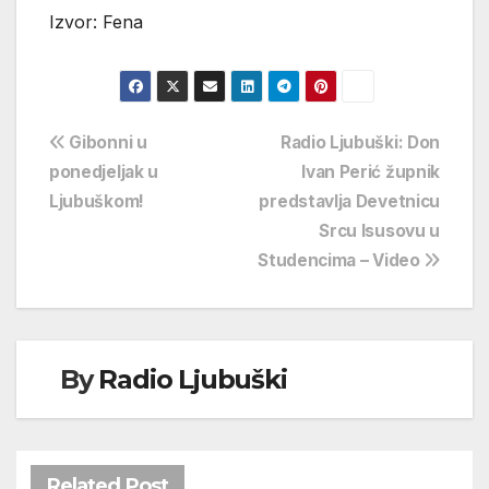
Izvor: Fena
Navigacija
Gibonni u
Radio Ljubuški: Don
ponedjeljak u
Ivan Perić župnik
objava
Ljubuškom!
predstavlja Devetnicu
Srcu Isusovu u
Studencima – Video
By
Radio Ljubuški
Related Post