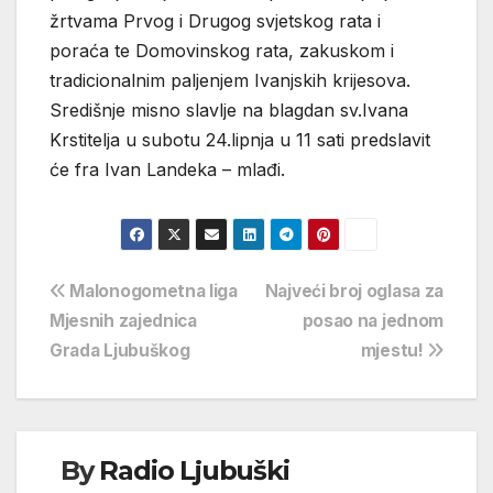
žrtvama Prvog i Drugog svjetskog rata i
poraća te Domovinskog rata, zakuskom i
tradicionalnim paljenjem Ivanjskih krijesova.
Središnje misno slavlje na blagdan sv.Ivana
Krstitelja u subotu 24.lipnja u 11 sati predslavit
će fra Ivan Landeka – mlađi.
Navigacija
Malonogometna liga
Najveći broj oglasa za
Mjesnih zajednica
posao na jednom
objava
Grada Ljubuškog
mjestu!
By
Radio Ljubuški