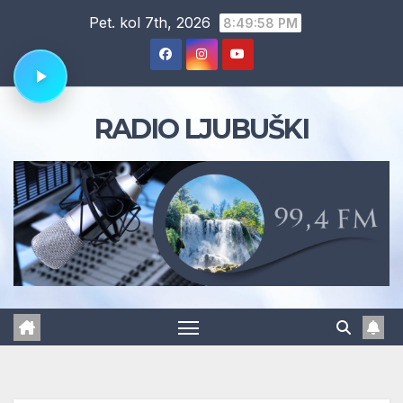
Skip
Pet. kol 7th, 2026
8:49:59 PM
to
content
RADIO LJUBUŠKI