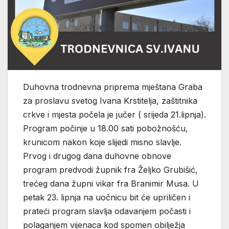
Duhovna trodnevna priprema mještana Graba
za proslavu svetog Ivana Krstitelja, zaštitnika
crkve i mjesta počela je jučer ( srijeda 21.lipnja).
Program počinje u 18.00 sati pobožnošću,
krunicom nakon koje slijedi misno slavlje.
Prvog i drugog dana duhovne obnove
program predvodi župnik fra Željko Grubišić,
trećeg dana župni vikar fra Branimir Musa. U
petak 23. lipnja na uočnicu bit će upriličen i
prateći program slavlja odavanjem počasti i
polaganjem vijenaca kod spomen obilježja