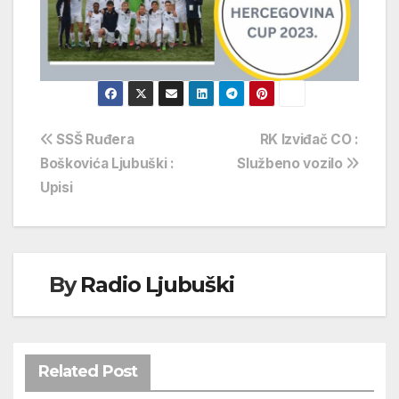
Navigacija
SSŠ Ruđera
RK Izviđač CO :
Boškovića Ljubuški :
Službeno vozilo
objava
Upisi
By
Radio Ljubuški
Related Post