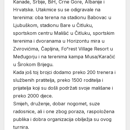
Kanade, Srbije, BiH, Crne Gore, Albanije i
Hrvatske. Utakmice su se odigravale na
terenima: oba terena na stadionu Babovac u
Ljubuškom, stadionu Bare u Čitluku,
sportskom centru Mališić u Čitluku, sportskim
terenima i dvoranama u Horizontu mira u
Zvirovićima, Čapljina, Fo“rest Village Resort u
Međugorju i na terenima kampa Musa/Karačić
u Širokom Brijegu.
Kada još toj brojci dodamo preko 200 trenera i
službenih pratitelja, preko 1500 roditelja i
prijatelja koji su došli podržati svoje mališane i
preko 2000 djece.
Smijeh, druženje, dobar nogomet, suze
radosnice, ali i one zbog poraza, raspoložena
publika i dobra organizacija obilježja su ovog
turnira.