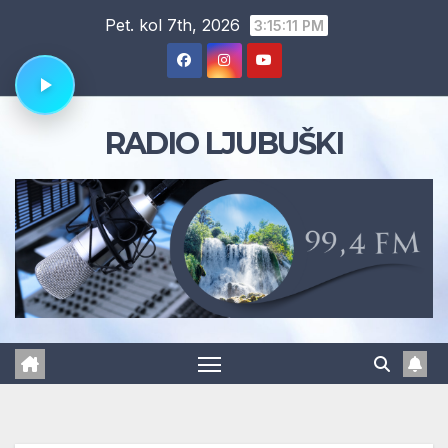
Skip
Pet. kol 7th, 2026
3:15:12 PM
to
content
RADIO LJUBUŠKI