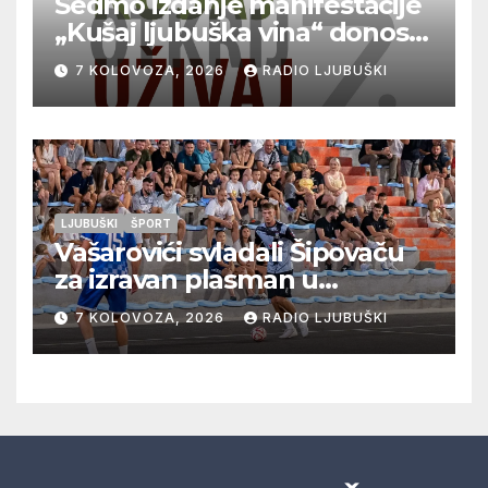
Sedmo izdanje manifestacije
„Kušaj ljubuška vina“ donosi
vrhunska vina, gastronomiju i
7 KOLOVOZA, 2026
RADIO LJUBUŠKI
glazbu
LJUBUŠKI
ŠPORT
Vašarovići svladali Šipovaču
za izravan plasman u
četvrtfinale, Grab izborio
7 KOLOVOZA, 2026
RADIO LJUBUŠKI
prolazak dalje, Klobuk ispao,
večeras počinje četvrtfinale
juniora