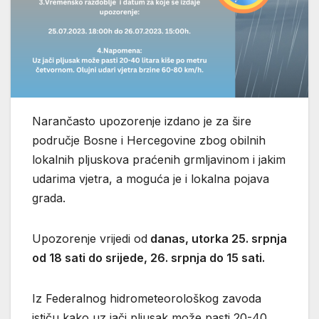
Narančasto upozorenje izdano je za šire
područje Bosne i Hercegovine zbog obilnih
lokalnih pljuskova praćenih grmljavinom i jakim
udarima vjetra, a moguća je i lokalna pojava
grada.
Upozorenje vrijedi od
danas, utorka 25. srpnja
od 18 sati do srijede, 26. srpnja do 15 sati.
Iz Federalnog hidrometeorološkog zavoda
ističu kako uz jači pljusak može pasti 20-40