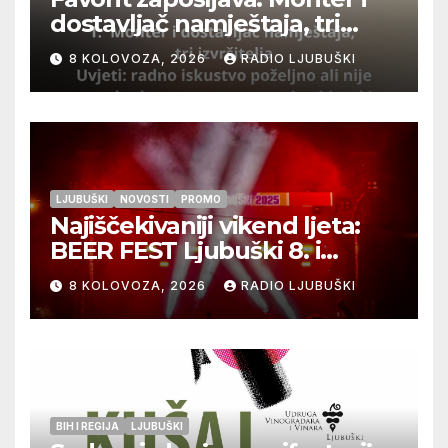
dostavljač namještaja, tri
izvršitelja
8 KOLOVOZA, 2026
RADIO LJUBUŠKI
LJUBUŠKI
NOVOSTI
PROMO
Najiščekivaniji vikend ljeta:
BEER FEST Ljubuški 8. i
9.kolovoza
8 KOLOVOZA, 2026
RADIO LJUBUŠKI
BIH I REGIJA
LJUBUŠKI