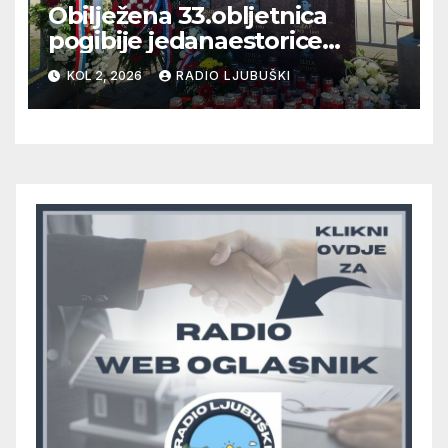
Obilježena 33.obljetnica
pogibije jedanaestorice
ljubuških branitelja
KOL 2, 2026
RADIO LJUBUŠKI