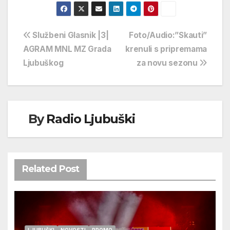
Navigacija
Službeni Glasnik |3|
Foto/Audio:”Skauti”
AGRAM MNL MZ Grada
krenuli s pripremama
objava
Ljubuškog
za novu sezonu
By
Radio Ljubuški
Related Post