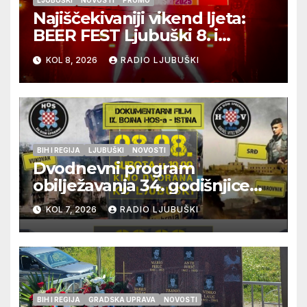
LJUBUŠKI
NOVOSTI
PROMO
Najiščekivaniji vikend ljeta:
BEER FEST Ljubuški 8. i
9.kolovoza
KOL 8, 2026
RADIO LJUBUŠKI
BIH I REGIJA
LJUBUŠKI
NOVOSTI
Dvodnevni program
obilježavanja 34. godišnjice
pogibije generala Blaža
KOL 7, 2026
RADIO LJUBUŠKI
Kraljevića i osmorice
pripadnika HOS-a
BIH I REGIJA
GRADSKA UPRAVA
NOVOSTI