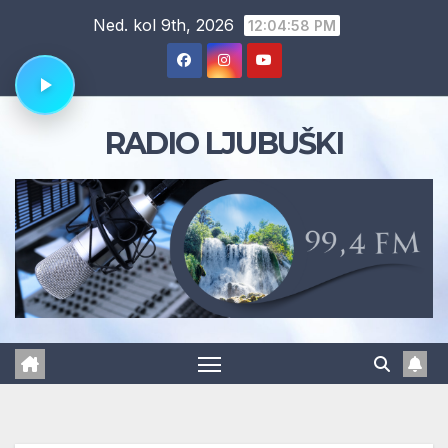
Skip
Ned. kol 9th, 2026
12:04:59 PM
to
content
RADIO LJUBUŠKI