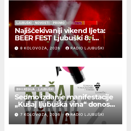
LJUBUŠKI
NOVOSTI
PROMO
Najiščekivaniji vikend ljeta:
BEER FEST Ljubuški 8. i
9.kolovoza
8 KOLOVOZA, 2026
RADIO LJUBUŠKI
BIH I REGIJA
LJUBUŠKI
Sedmo izdanje manifestacije
„Kušaj ljubuška vina“ donosi
vrhunska vina, gastronomiju i
7 KOLOVOZA, 2026
RADIO LJUBUŠKI
glazbu