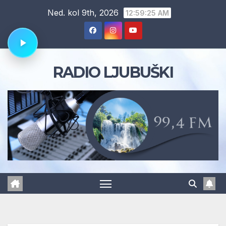
Skip
Ned. kol 9th, 2026
12:59:26 AM
to
content
RADIO LJUBUŠKI