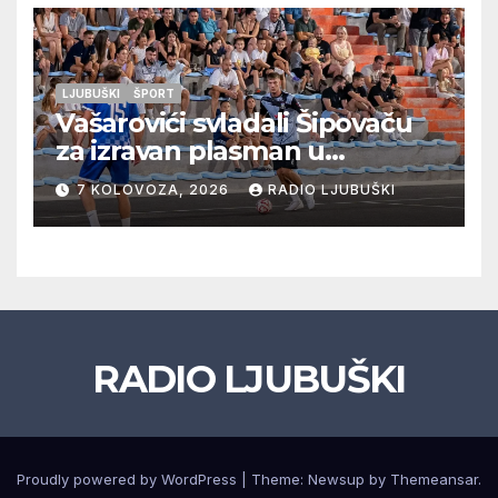
LJUBUŠKI
ŠPORT
Vašarovići svladali Šipovaču
za izravan plasman u
četvrtfinale, Grab izborio
7 KOLOVOZA, 2026
RADIO LJUBUŠKI
prolazak dalje, Klobuk ispao,
večeras počinje četvrtfinale
juniora
RADIO LJUBUŠKI
Proudly powered by WordPress
|
Theme: Newsup by
Themeansar
.