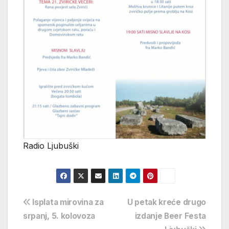
Radio Ljubuški
Navigacija
Isplata mirovina za
U petak kreće drugo
srpanj, 5. kolovoza
izdanje Beer Festa
objava