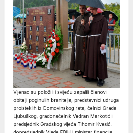
Vijenac su položili i svijeću zapalili članovi
obitelji poginulih branitelja, predstavnici udruga
proisteklih iz Domovinskog rata, čelnici Grada
Ljubuškog, gradonačelnik Vedran Markotić i
predsjednik Gradskog vijeća Tihomir Kvesić,
dopredsjednik Vlade FBiH i ministar financija