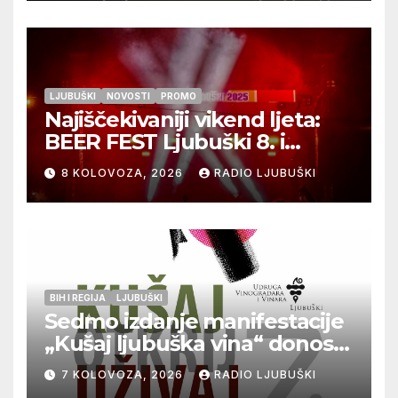
LJUBUŠKI
NOVOSTI
PROMO
Najiščekivaniji vikend ljeta:
BEER FEST Ljubuški 8. i
9.kolovoza
8 KOLOVOZA, 2026
RADIO LJUBUŠKI
BIH I REGIJA
LJUBUŠKI
Sedmo izdanje manifestacije
„Kušaj ljubuška vina“ donosi
vrhunska vina, gastronomiju i
7 KOLOVOZA, 2026
RADIO LJUBUŠKI
glazbu