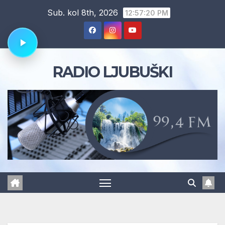
Skip
Sub. kol 8th, 2026
12:57:21 PM
to
content
RADIO LJUBUŠKI