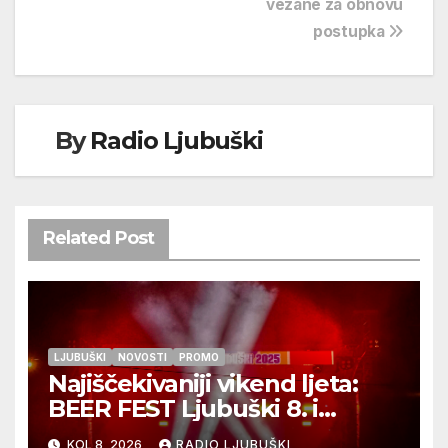
vezane za obnovu
postupka
By
Radio Ljubuški
Related Post
LJUBUŠKI
NOVOSTI
PROMO
Najiščekivaniji vikend ljeta:
BEER FEST Ljubuški 8. i
9.kolovoza
KOL 8, 2026
RADIO LJUBUŠKI