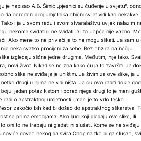
ju je napisao A.B. Šimić „pjesnici su čuđenje u svijetu“, od
no da određen broj umjetnika obični svijet vidi kao nekakve
. Tako i ja u svom radu i svom stvaralaštvu uvijek nalazim n
u nekome sviđati ili ne sviđati, ali to uopće nije važno. Men
lači. Ako mene to ne privlači ja to ne mogu slikati. Ja sam u
li nije neka svatko procijeni za sebe. Bez obzira na nečiju
slike izgledaju slične jedne drugima. Međutim, nije tako. Sv
ra, novi život. Nikad se ne zna kako ću ja to završiti. Ja do
obno slika ne sviđa ja je uništim. Ja živim za ove slike, ja u
 netko drugi u njima ne vidi ništa. Ja ću ovo raditi dokle god
oju, jedan potez kistom i pored njega drugi to je meni gušt
 radi o apstraktnoj umjetnosti i meni je to vrlo teško
fesor zakočio bih kad bi došao do apstraktnog slikarstva. 
st se prima emocijama. Ako ljudi koji gledaju ove slike, ili
 oni to ne trebaju ni gledati ni slušati. Kome se ne sviđaju 
 Runoviće doveo nekog da svira Chopina tko bi ga slušao, svi