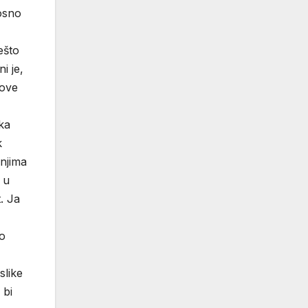
nosno
ešto
i je,
 ove
aka
k
 njima
 u
. Ja
To
slike
 bi