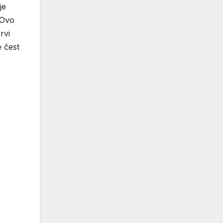
je
 Ovo
rvi
e čest