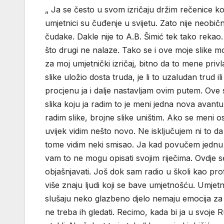
„ Ja se često u svom izričaju držim rečenice ko
umjetnici su čuđenje u svijetu. Zato nije neobič
čudake. Dakle nije to A.B. Šimić tek tako rekao
što drugi ne nalaze. Tako se i ove moje slike mog
za moj umjetnički izričaj, bitno da to mene priv
slike uložio dosta truda, je li to uzaludan trud i
procjenu ja i dalje nastavljam ovim putem. Ove 
slika koju ja radim to je meni jedna nova avantu
radim slike, brojne slike uništim. Ako se meni os
uvijek vidim nešto novo. Ne isključujem ni to da
tome vidim neki smisao. Ja kad povučem jednu b
vam to ne mogu opisati svojim riječima. Ovdje se
objašnjavati. Još dok sam radio u školi kao pro
više znaju ljudi koji se bave umjetnošću. Umjetno
slušaju neko glazbeno djelo nemaju emocija za to
ne treba ih gledati. Recimo, kada bi ja u svoje