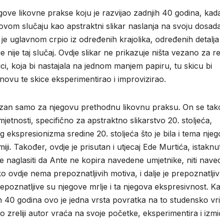
ove likovne prakse koju je razvijao zadnjih 40 godina, kada
ovom slučaju kao apstraktni slikar naslanja na svoju dosad
 je uglavnom crpio iz određenih krajolika, određenih detalja
je nije taj slučaj. Ovdje slikar ne prikazuje ništa vezano za re
kici, koja bi nastajala na jednom manjem papiru, tu skicu bi
novu te skice eksperimentirao i improvizirao.
ezan samo za njegovu prethodnu likovnu praksu. On se tak
jetnosti, specifično za apstraktno slikarstvo 20. stoljeća,
ekspresionizma sredine 20. stoljeća što je bila i tema nje
ji. Također, ovdje je prisutan i utjecaj Ede Murtića, istaknu
je naglasiti da Ante ne kopira navedene umjetnike, niti nav
ko ovdje nema prepoznatljivih motiva, i dalje je prepoznatljiv
repoznatljive su njegove mrlje i ta njegova ekspresivnost. K
on 40 godina ovo je jedna vrsta povratka na to studensko vr
ao zreliji autor vraća na svoje početke, eksperimentira i izm