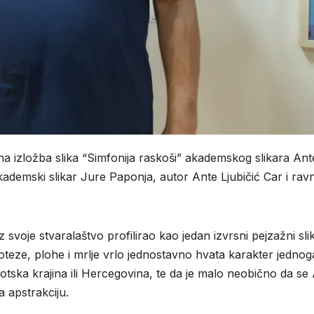
na izložba slika “Simfonija raskoši” akademskog slikara Ant
kademski slikar Jure Paponja, autor Ante Ljubičić Car i ravn
 svoje stvaralaštvo profilirao kao jedan izvrsni pejzažni sli
oteze, plohe i mrlje vrlo jednostavno hvata karakter jednog
motska krajina ili Hercegovina, te da je malo neobično da se
 apstrakciju.