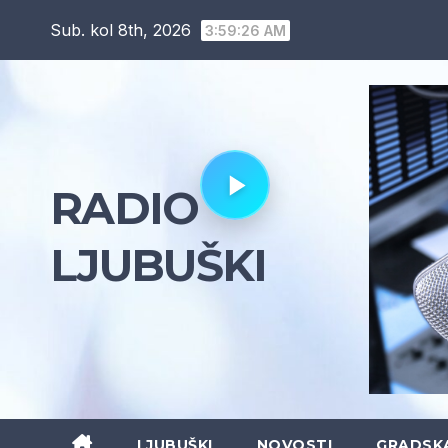
Skip
Sub. kol 8th, 2026
3:59:27 AM
to
content
RADIO
LJUBUŠKI
LJUBUŠKI
NOVOSTI
GRADSK