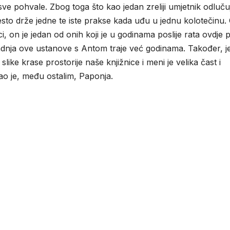
e pohvale. Zbog toga što kao jedan zreliji umjetnik odluču
e često drže jedne te iste prakse kada uđu u jednu kolotečinu.
ci, on je jedan od onih koji je u godinama poslije rata ovdje p
radnja ove ustanove s Antom traje već godinama. Također, j
slike krase prostorije naše knjižnice i meni je velika čast i
ao je, među ostalim, Paponja.