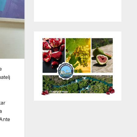
e
atelj
kar
a
 Ante