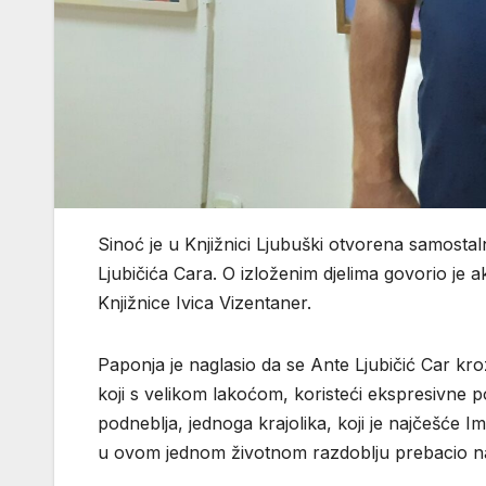
Sinoć je u Knjižnici Ljubuški otvorena samostal
Ljubičića Cara. O izloženim djelima govorio je a
Knjižnice Ivica Vizentaner.
Paponja je naglasio da se Ante Ljubičić Car kroz
koji s velikom lakoćom, koristeći ekspresivne p
podneblja, jednoga krajolika, koji je najčešće I
u ovom jednom životnom razdoblju prebacio na