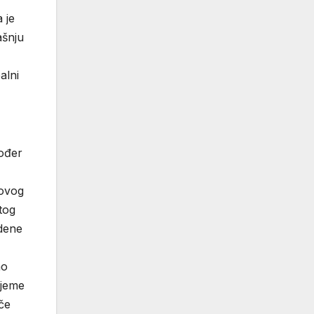
 je
ašnju
alni
ođer
govog
tog
edene
ao
ijeme
iče