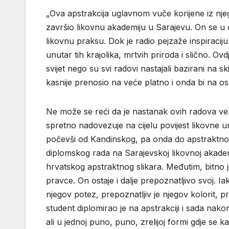
„Ova apstrakcija uglavnom vuče korijene iz njeg
završio likovnu akademiju u Sarajevu. On se u 
likovnu praksu. Dok je radio pejzaže inspiraciju
unutar tih krajolika, mrtvih priroda i slično. Ovd
svijet nego su svi radovi nastajali bazirani na s
kasnije prenosio na veće platno i onda bi na os
Ne može se reći da je nastanak ovih radova v
spretno nadovezuje na cijelu povijest likovne um
počevši od Kandinskog, pa onda do apstraktnog 
diplomskog rada na Sarajevskoj likovnoj akademi
hrvatskog apstraktnog slikara. Međutim, bitno 
pravce. On ostaje i dalje prepoznatljivo svoj. Ia
njegov potez, prepoznatljiv je njegov kolorit, p
student diplomirao je na apstrakciji i sada nak
ali u jednoj puno, puno, zrelijoj formi gdje se k