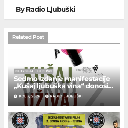
By
Radio Ljubuški
Related Post
BIH I REGIJA
LJUBUŠKI
Sedmo izdanje manifestacije
„Kušaj ljubuška vina“ donosi
vrhunska vina, gastronomiju i
KOL 7, 2026
RADIO LJUBUŠKI
glazbu