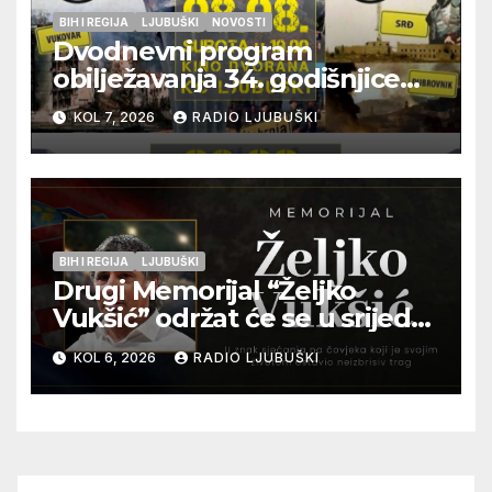
BIH I REGIJA
LJUBUŠKI
NOVOSTI
Dvodnevni program
obilježavanja 34. godišnjice
pogibije generala Blaža
KOL 7, 2026
RADIO LJUBUŠKI
Kraljevića i osmorice
pripadnika HOS-a
BIH I REGIJA
LJUBUŠKI
Drugi Memorijal “Željko
Vukšić” održat će se u srijedu
12. kolovoza u Otoku
KOL 6, 2026
RADIO LJUBUŠKI