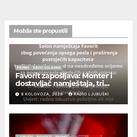
Možda ste propustili
PROMO
RADIO OGLASNIK
Favorit zapošljava: Monter i
dostavljač namještaja, tri
izvršitelja
8 KOLOVOZA, 2026
RADIO LJUBUŠKI
LJUBUŠKI
NOVOSTI
PROMO