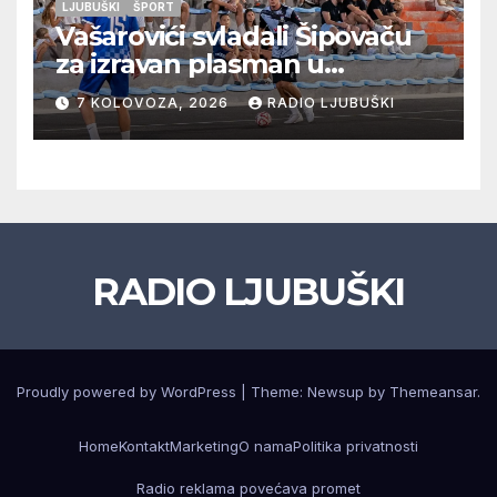
LJUBUŠKI
ŠPORT
Vašarovići svladali Šipovaču
za izravan plasman u
četvrtfinale, Grab izborio
7 KOLOVOZA, 2026
RADIO LJUBUŠKI
prolazak dalje, Klobuk ispao,
večeras počinje četvrtfinale
juniora
RADIO LJUBUŠKI
Proudly powered by WordPress
|
Theme: Newsup by
Themeansar
.
Home
Kontakt
Marketing
O nama
Politika privatnosti
Radio reklama povećava promet