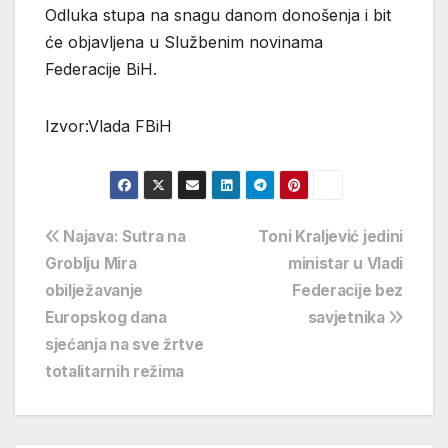
Odluka stupa na snagu danom donošenja i bit
će objavljena u Službenim novinama
Federacije BiH.
Izvor:Vlada FBiH
Navigacija
Najava: Sutra na
Toni Kraljević jedini
Groblju Mira
ministar u Vladi
objava
obilježavanje
Federacije bez
Europskog dana
savjetnika
sjećanja na sve žrtve
totalitarnih režima