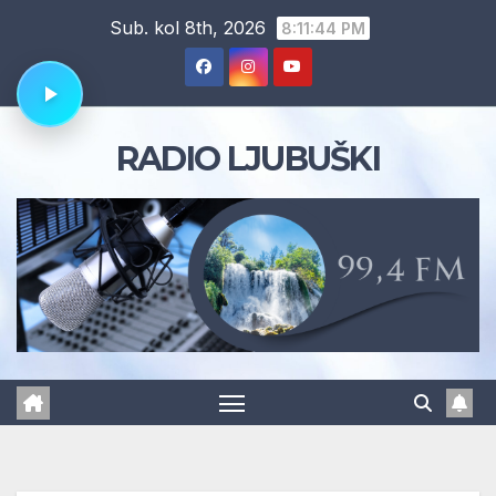
Skip
Sub. kol 8th, 2026
8:11:45 PM
to
content
RADIO LJUBUŠKI