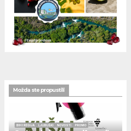
Možda ste propustili
BIH I REGIJA
LJUBUŠKI
NOVOSTI
PROMO