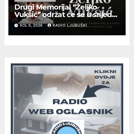
Drugi Memorijal “Željko
Vukšić” održat će se u srijedu
12. kolovoza u Otoku
KOL 6, 2026
RADIO LJUBUŠKI