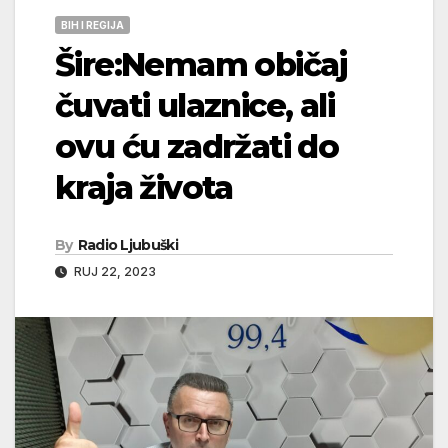
BIH I REGIJA
Šire:Nemam običaj
čuvati ulaznice, ali
ovu ću zadržati do
kraja života
By
Radio Ljubuški
RUJ 22, 2023