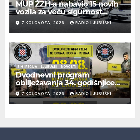
MUP ŽZH-a nabavio 15 novih
vozila za veću sigurnost
građana i učinkovitiji rad
7 KOLOVOZA, 2026
RADIO LJUBUŠKI
policije
BIH I REGIJA
LJUBUŠKI
NOVOSTI
Dvodnevni program
obilježavanja 34. godišnjice
pogibije generala Blaža
7 KOLOVOZA, 2026
RADIO LJUBUŠKI
Kraljevića i osmorice
pripadnika HOS-a