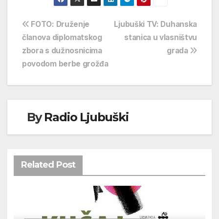
Navigacija
FOTO: Druženje
Ljubuški TV: Duhanska
članova diplomatskog
stanica u vlasništvu
objava
zbora s dužnosnicima
grada
povodom berbe grožđa
By
Radio Ljubuški
Related Post