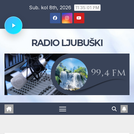
Skip
Sub. kol 8th, 2026
11:35:02 PM
to
content
RADIO LJUBUŠKI