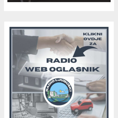
večeras počinje četvrtfinale
juniora