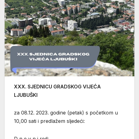
XXX. SJEDNICU GRADSKOG VIJEĆA
LJUBUŠKI
za 08.12. 2023. godine (petak) s početkom u
10,00 sati i predlažem sljedeći:
D n e v n i red: