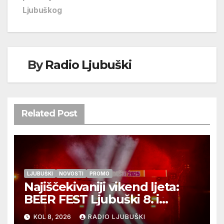
Ljubuškog
By
Radio Ljubuški
Related Post
LJUBUŠKI
NOVOSTI
PROMO
Najiščekivaniji vikend ljeta:
BEER FEST Ljubuški 8. i
9.kolovoza
KOL 8, 2026
RADIO LJUBUŠKI