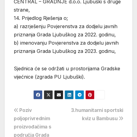
CENTRAL – GRADNJE d.o.o. Ljubuški s druge
strane,
14. Prijedlog Rješenja o;
a) razrješenju Povjerenstva za dodjelu javnih
priznanja Grada Ljubuškog za 2022. godinu,
b) imenovanju Povjerenstva za dodjelu javnih
priznanja Grada Ljubuškog za 2023. godinu,
Sjednica će se održati u prostorijama Gradske
vijećnice (zgrada PU Ljubuški).
Navigacija
Poziv
3.humanitarni sportski
poljoprivrednim
kviz u Bambusu
objava
proizvođačima s
područja Grada