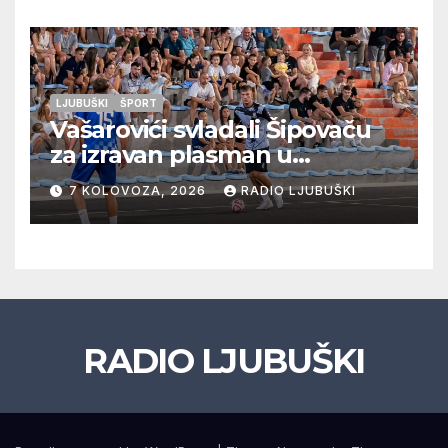
LJUBUŠKI
ŠPORT
Vašarovići svladali Šipovaču
za izravan plasman u
četvrtfinale, Grab izborio
7 KOLOVOZA, 2026
RADIO LJUBUŠKI
prolazak dalje, Klobuk ispao,
večeras počinje četvrtfinale
juniora
RADIO LJUBUŠKI