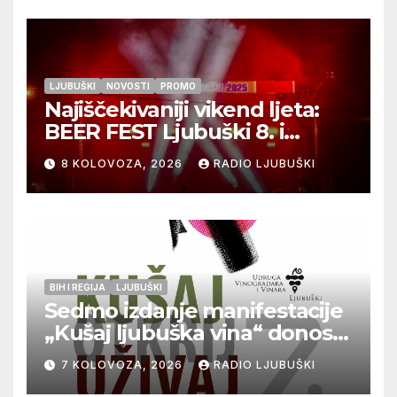
LJUBUŠKI
NOVOSTI
PROMO
Najiščekivaniji vikend ljeta:
BEER FEST Ljubuški 8. i
9.kolovoza
8 KOLOVOZA, 2026
RADIO LJUBUŠKI
BIH I REGIJA
LJUBUŠKI
Sedmo izdanje manifestacije
„Kušaj ljubuška vina“ donosi
vrhunska vina, gastronomiju i
7 KOLOVOZA, 2026
RADIO LJUBUŠKI
glazbu