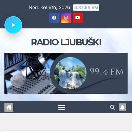
Skip
Ned. kol 9th, 2026
6:33:00 AM
to
content
RADIO LJUBUŠKI