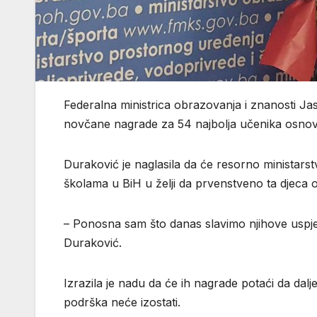
Federalna ministrica obrazovanja i znanosti Ja
novčane nagrade za 54 najbolja učenika osnovni
Duraković je naglasila da će resorno ministarstv
školama u BiH u želji da prvenstveno ta djeca o
– Ponosna sam što danas slavimo njihove uspjeh
Duraković.
Izrazila je nadu da će ih nagrade potaći da dalj
podrška neće izostati.