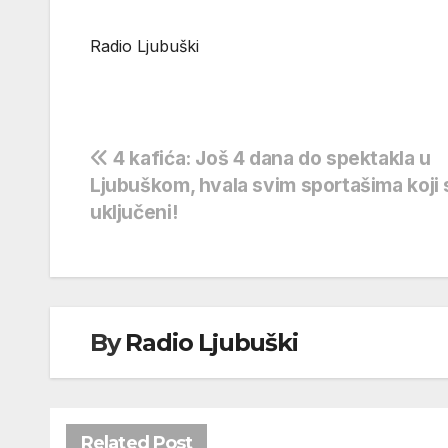
Radio Ljubuški
Navigacija
4 kafića: Još 4 dana do spektakla u
Ljubuškom, hvala svim sportašima koji 
objava
uključeni!
By
Radio Ljubuški
Related Post