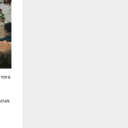
rmira
strek