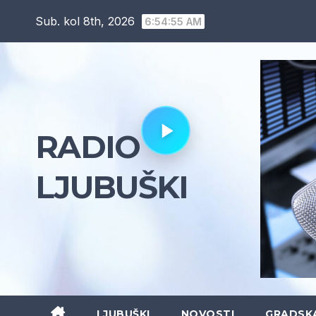
Skip
Sub. kol 8th, 2026
6:54:56 AM
to
content
RADIO
LJUBUŠKI
LJUBUŠKI
NOVOSTI
GRADSK