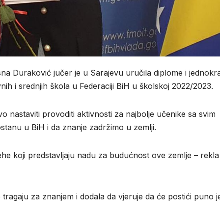
sna Duraković jučer je u Sarajevu uručila diplome i jednokr
h i srednjih škola u Federaciji BiH u školskoj 2022/2023.
o nastaviti provoditi aktivnosti za najbolje učenike sa svim
stanu u BiH i da znanje zadržimo u zemlji.
e koji predstavljaju nadu za budućnost ove zemlje – rekla 
e tragaju za znanjem i dodala da vjeruje da će postići puno j