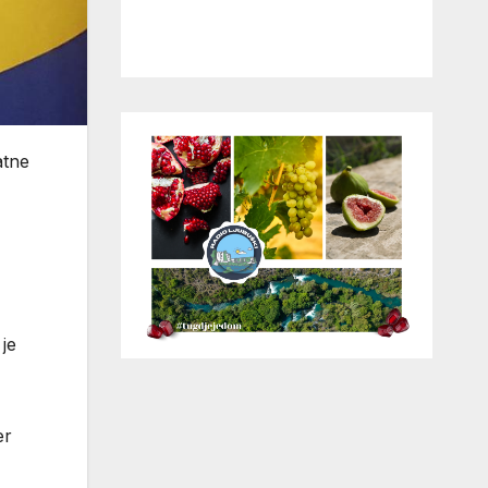
atne
je
er