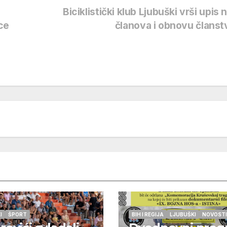
Biciklistički klub Ljubuški vrši upis 
ce
članova i obnovu člans
I
ŠPORT
BIH I REGIJA
LJUBUŠKI
NOVOSTI