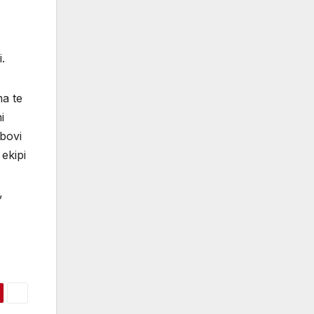
.
ma te
i
ubovi
 ekipi
,