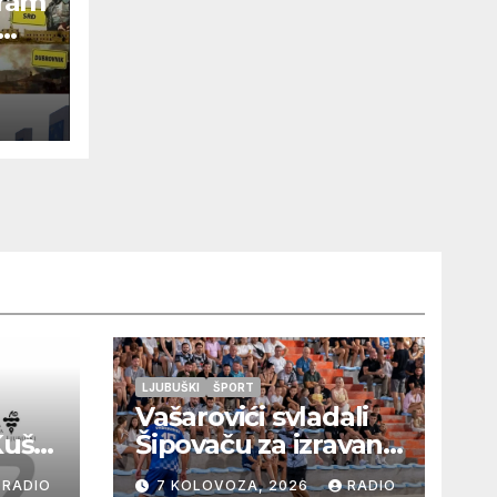
ram
ije
rice
a
LJUBUŠKI
ŠPORT
Vašarovići svladali
Kušaj
Šipovaču za izravan
plasman u
RADIO
7 KOLOVOZA, 2026
RADIO