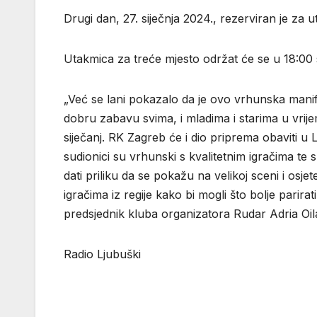
Drugi dan, 27. siječnja 2024., rezerviran je za
Utakmica za treće mjesto održat će se u 18:00 s
„Već se lani pokazalo da je ovo vrhunska mani
dobru zabavu svima, i mladima i starima u vrij
siječanj. RK Zagreb će i dio priprema obaviti u
sudionici su vrhunski s kvalitetnim igračima te su
dati priliku da se pokažu na velikoj sceni i osje
igračima iz regije kako bi mogli što bolje parira
predsjednik kluba organizatora Rudar Adria Oil
Radio Ljubuški