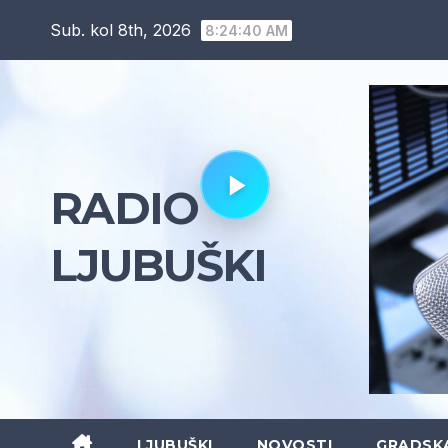
Skip
Sub. kol 8th, 2026
8:24:41 AM
to
content
RADIO
LJUBUŠKI
LJUBUŠKI
NOVOSTI
GRADSK