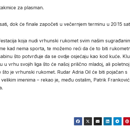
 utakmice za plasman.
ati, dok će finale započeti u večernjem terminu u 20:15 sati
festacija koja nudi vrhunski rukomet svim našim sugrađani
eme kad nema sporta, te možemo reći da će to biti rukometn
 Labinu što potvrđuje da se ovdje osjećaju kao kod kuće. Kl
 u vrhu svojih liga što će našoj prilično mladoj, ali poletnoj
te što je vrhunski rukomet. Rudar Adria Oil će biti pojačan s
ti velikim imenima – rekao je, među ostalim, Patrik Franković
a.