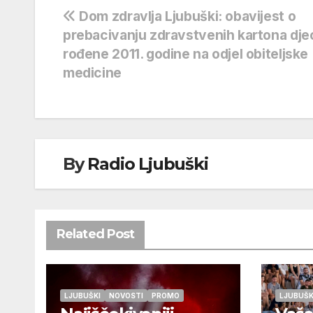
Navigacija
Dom zdravlja Ljubuški: obavijest o
prebacivanju zdravstvenih kartona dje
objava
rođene 2011. godine na odjel obiteljske
medicine
By
Radio Ljubuški
Related Post
LJUBUŠKI
NOVOSTI
PROMO
LJUBUŠK