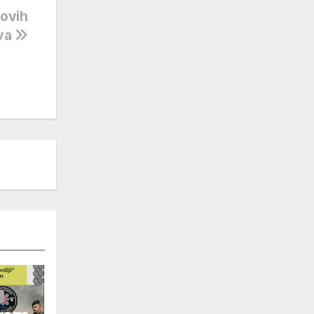
novih
tva