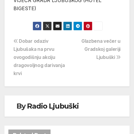
VIJEĆA GRADA LJUBUŠKOG (HOTEL
BIGESTE)
Navigacija
Dobar odaziv
Glazbena večer u
Ljubušaka na prvu
Gradskoj galeriji
objava
ovogodišnju akciju
Ljubuški
dragovoljnog darivanja
krvi
By
Radio Ljubuški