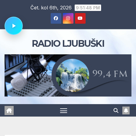
Skip
Čet. kol 6th, 2026
9:51:49 PM
to
content
RADIO LJUBUŠKI