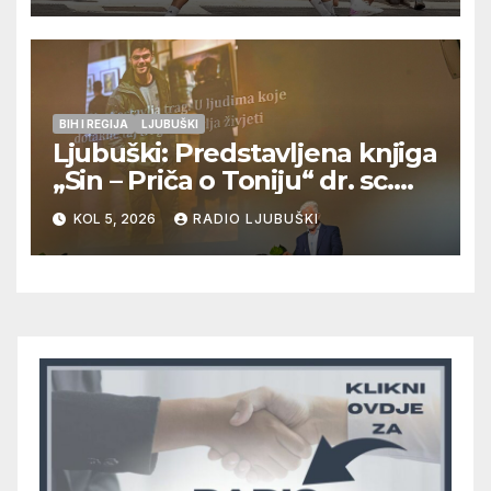
doigravanju, Grljevići završili
natjecanje
BIH I REGIJA
LJUBUŠKI
Ljubuški: Predstavljena knjiga
„Sin – Priča o Toniju“ dr. sc.
Zdenka Hercega
KOL 5, 2026
RADIO LJUBUŠKI