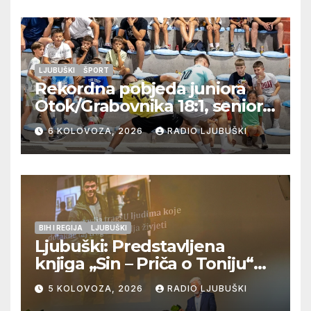
LJUBUŠKI
ŠPORT
Rekordna pobjeda juniora
Otok/Grabovnika 18:1, seniori
Pregrađa u četvrtfinalu,
6 KOLOVOZA, 2026
RADIO LJUBUŠKI
Veljaci i Cerno/Crnopod u
doigravanju, Grljevići završili
natjecanje
BIH I REGIJA
LJUBUŠKI
Ljubuški: Predstavljena
knjiga „Sin – Priča o Toniju“
dr. sc. Zdenka Hercega
5 KOLOVOZA, 2026
RADIO LJUBUŠKI