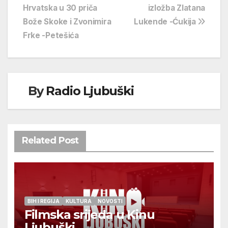
Hrvatska u 30 priča
izložba Zlatana
objava
Bože Skoke i Zvonimira
Lukende -Ćukija
Frke -Petešića
By
Radio Ljubuški
Related Post
BIH I REGIJA
KULTURA
NOVOSTI
Filmska srijeda u Kinu
Ljubuški