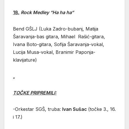
18.
Rock Medley “Ha ha ha“
Bend GŠLJ (Luka Zadro-bubanj, Matija
Šaravanja-bas gitara, Mihael Rašić-gitara,
Ivana Boto-gitara, Sofija Šaravanja-vokal,
Lucija Musa-vokal, Branimir Paponja-
klavijature)
„
TOČKE PRIPREMILI:
-Orkestar SGŠ, truba:
Ivan Sušac
(točke 3., 16.
i 17.)