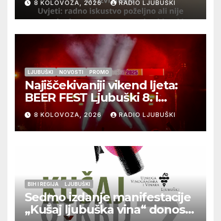
8 KOLOVOZA, 2026
RADIO LJUBUŠKI
LJUBUŠKI
NOVOSTI
PROMO
Najiščekivaniji vikend ljeta:
BEER FEST Ljubuški 8. i
9.kolovoza
8 KOLOVOZA, 2026
RADIO LJUBUŠKI
BIH I REGIJA
LJUBUŠKI
Sedmo izdanje manifestacije
„Kušaj ljubuška vina“ donosi