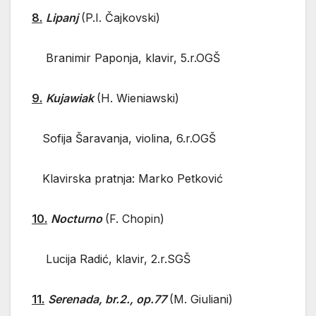
8.
Lipanj
(P.I. Čajkovski)
Branimir Paponja, klavir, 5.r.OGŠ
9.
Kujawiak
(H. Wieniawski)
Sofija Šaravanja, violina, 6.r.OGŠ
Klavirska pratnja: Marko Petković
10.
Nocturno
(F. Chopin)
Lucija Radić, klavir, 2.r.SGŠ
11.
Serenada, br.2., op.77
(M. Giuliani)