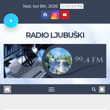
Skip
Ned. kol 9th, 2026
12:50:55 PM
to
content
RADIO LJUBUŠKI