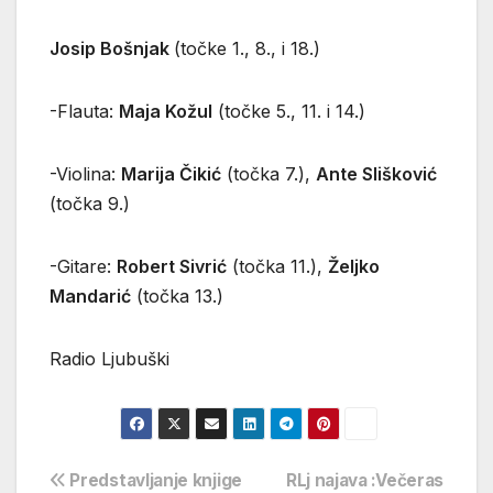
Josip Bošnjak
(točke 1., 8., i 18.)
-Flauta:
Maja Kožul
(točke 5., 11. i 14.)
-Violina:
Marija Čikić
(točka 7.),
Ante Slišković
(točka 9.)
-Gitare:
Robert Sivrić
(točka 11.),
Željko
Mandarić
(točka 13.)
Radio Ljubuški
Navigacija
Predstavljanje knjige
RLj najava :Večeras