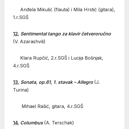
Anđela Mikulić (flauta) i Mila Hrstić (gitara),
1.r.SGŠ
12.
Sentimental tango za klavir četveroručno
(V. Azarashvili)
Klara Rupčić, 2.r.SGŠ i Lucija Bošnjak,
4.r.SGŠ
13.
Sonata, op.61, 1. stavak – Allegro
(J.
Turina)
Mihael Rašić, gitara, 4.r.SGŠ
14.
Columbus
(A. Terschak)