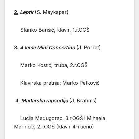
2.
Leptir
(S. Maykapar)
Stanko Barišić, klavir, 1.r.OGŠ
3.
4 leme Mini Concertino
(J. Porret)
Marko Kostić, truba, 2.r.OGŠ
Klavirska pratnja: Marko Petković
4.
Mađarska rapsodija
(J. Brahms)
Lucija Međugorac, 3.r.OGŠ i Mihaela
Marinčić, 2.r.OGŠ (klavir 4-ručno)