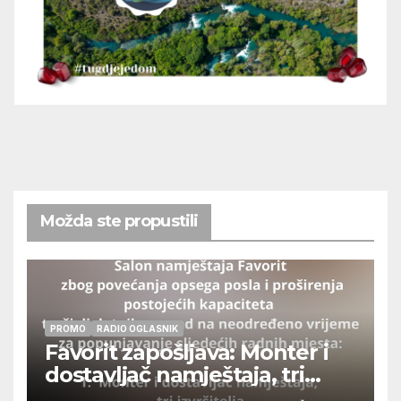
Možda ste propustili
PROMO
RADIO OGLASNIK
Favorit zapošljava: Monter i
dostavljač namještaja, tri
izvršitelja