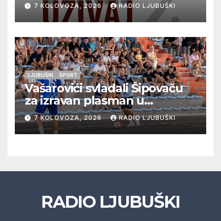
vrhunska vina, gastronomiju i
7 KOLOVOZA, 2026
RADIO LJUBUŠKI
glazbu
LJUBUŠKI
ŠPORT
Vašarovići svladali Šipovaču
za izravan plasman u
četvrtfinale, Grab izborio
7 KOLOVOZA, 2026
RADIO LJUBUŠKI
prolazak dalje, Klobuk ispao,
večeras počinje četvrtfinale
juniora
RADIO LJUBUŠKI