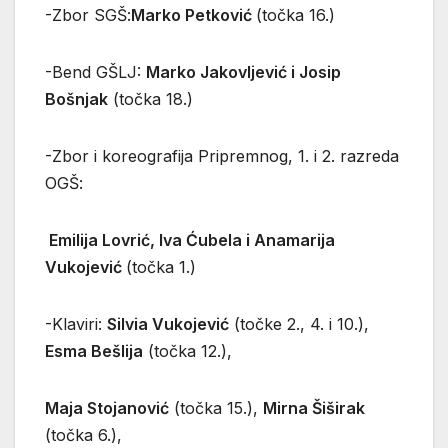
-Zbor SGŠ:
Marko Petković
(točka 16.)
-Bend GŠLJ:
Marko Jakovljević i Josip
Bošnjak
(točka 18.)
-Zbor i koreografija Pripremnog, 1. i 2. razreda
OGŠ:
Emilija Lovrić, Iva Ćubela i Anamarija
Vukojević
(točka 1.)
-Klaviri:
Silvia Vukojević
(točke 2., 4. i 10.),
Esma Bešlija
(točka 12.),
Maja Stojanović
(točka 15.),
Mirna Šiširak
(točka 6.),