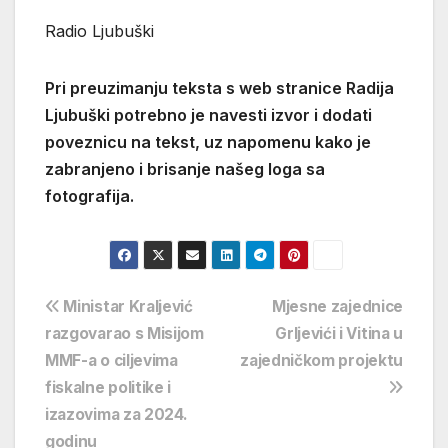
Radio Ljubuški
Pri preuzimanju teksta s web stranice Radija
Ljubuški potrebno je navesti izvor i dodati
poveznicu na tekst, uz napomenu kako je
zabranjeno i brisanje našeg loga sa
fotografija.
Navigacija
Ministar Kraljević
Mjesne zajednice
razgovarao s Misijom
Grljevići i Vitina u
objava
MMF-a o ciljevima
zajedničkom projektu
fiskalne politike i
izazovima za 2024.
godinu