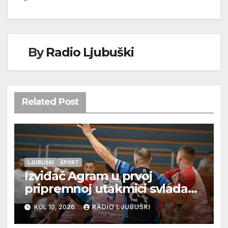
By
Radio Ljubuški
Related Post
LJUBUŠKI
ŠPORT
Izviđač Agram u prvoj
pripremnoj utakmici svladao
Metković Zalmo 37:32
KOL 10, 2026
RADIO LJUBUŠKI