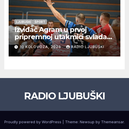
LJUBUŠKI
ŠPORT
Izviđač Agram u prvoj
pripremnoj utakmici svladao
Metković Zalmo 37:32
10 KOLOVOZA, 2026
RADIO LJUBUŠKI
RADIO LJUBUŠKI
Proudly powered by WordPress
|
Theme: Newsup by
Themeansar
.