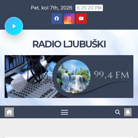
Skip
Pet. kol 7th, 2026
6:25:21 PM
to
content
RADIO LJUBUŠKI