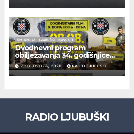
policije
BIH I REGIJA
LJUBUŠKI
NOVOSTI
Dvodnevni program
obilježavanja 34. godišnjice
pogibije generala Blaža
7 KOLOVOZA, 2026
RADIO LJUBUŠKI
Kraljevića i osmorice
pripadnika HOS-a
RADIO LJUBUŠKI