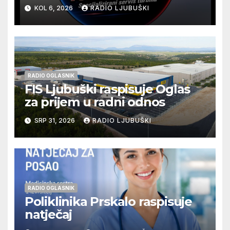
na jednoj adresi u Ljubuškom
KOL 6, 2026
RADIO LJUBUŠKI
RADIO OGLASNIK
FIS Ljubuški raspisuje Oglas
za prijem u radni odnos
SRP 31, 2026
RADIO LJUBUŠKI
RADIO OGLASNIK
Poliklinika Prskalo raspisuje
natječaj