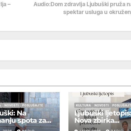
lja –
Audio:Dom zdravlja Ljubuški pruža na
spektar usluga u okruže
A
NOVOSTI
POSLUŠAJTE
KULTURA
NOVOSTI
POSLUŠAJT
uški: Na
Ljubuški ljetopis
anju spota za
Nova zbirka
mu ‘Zemlja
pjesama “Sine m