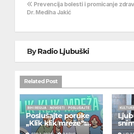
Navigacija
Prevencija bolesti i promicanje zdrav
Dr. Mediha Jakić
objava
By
Radio Ljubuški
Related Post
BIH I REGIJA
NOVOSTI
POSLUŠAJTE
KULTUR
Poslušajte poruke
Ljub
„Klik klik mreže“:
snim
Uskoro slijede nove
pjes