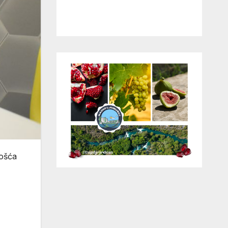
gošća