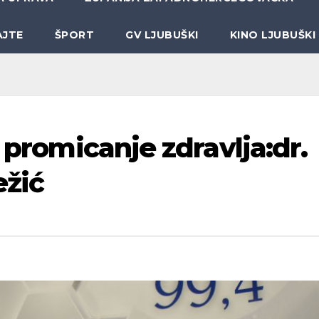
AJTE
ŠPORT
GV LJUBUŠKI
KINO LJUBUŠKI
i promicanje zdravlja:dr.
žić