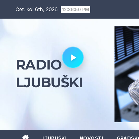
Skip
Čet. kol 6th, 2026
12:36:51 PM
to
content
RADIO
LJUBUŠKI
LJUBUŠKI
NOVOSTI
GRADSK