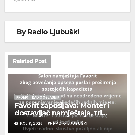
By
Radio Ljubuški
Related Post
PROMO
RADIO OGLASNIK
Favorit zapošljava: Monter i
dostavljač namještaja, tri
izvršitelja
KOL 8, 2026
RADIO LJUBUŠKI