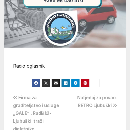
Radio oglasnik
Navigacija
Firma za
Natječaj za posao:
graditeljstvo i usluge
RETRO Ljubuški
objava
„GALE“ , Radišići-
Ljubuški traži
djelatnike