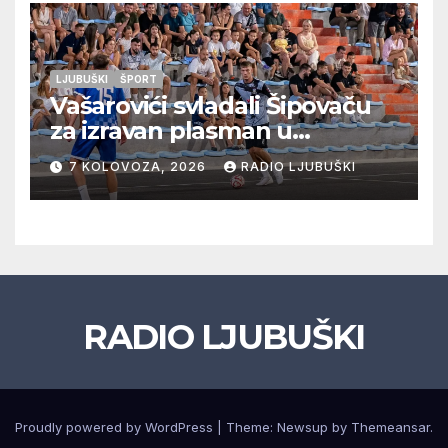
LJUBUŠKI
ŠPORT
Vašarovići svladali Šipovaču
za izravan plasman u
četvrtfinale, Grab izborio
7 KOLOVOZA, 2026
RADIO LJUBUŠKI
prolazak dalje, Klobuk ispao,
večeras počinje četvrtfinale
juniora
RADIO LJUBUŠKI
Proudly powered by WordPress
|
Theme: Newsup by
Themeansar
.