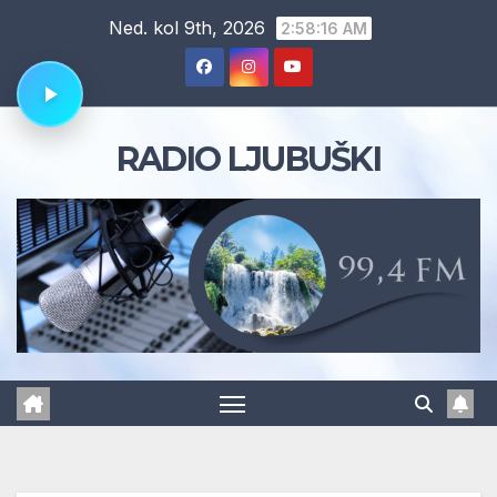
Skip
Ned. kol 9th, 2026
2:58:17 AM
to
content
RADIO LJUBUŠKI