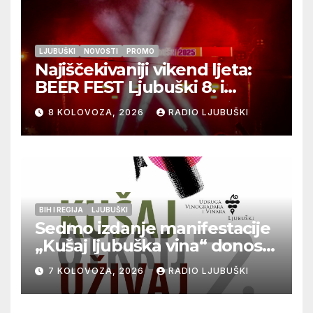
LJUBUŠKI
NOVOSTI
PROMO
Najiščekivaniji vikend ljeta:
BEER FEST Ljubuški 8. i
9.kolovoza
8 KOLOVOZA, 2026
RADIO LJUBUŠKI
BIH I REGIJA
LJUBUŠKI
Sedmo izdanje manifestacije
„Kušaj ljubuška vina“ donosi
vrhunska vina, gastronomiju i
7 KOLOVOZA, 2026
RADIO LJUBUŠKI
glazbu