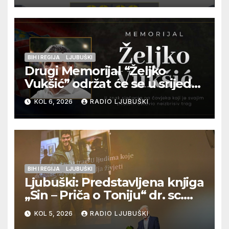
pripadnika HOS-a
BIH I REGIJA
LJUBUŠKI
Drugi Memorijal “Željko
Vukšić” održat će se u srijedu
12. kolovoza u Otoku
KOL 6, 2026
RADIO LJUBUŠKI
BIH I REGIJA
LJUBUŠKI
Ljubuški: Predstavljena knjiga
„Sin – Priča o Toniju“ dr. sc.
Zdenka Hercega
KOL 5, 2026
RADIO LJUBUŠKI