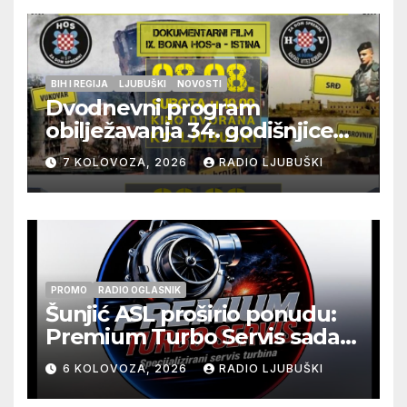
BIH I REGIJA
LJUBUŠKI
NOVOSTI
Dvodnevni program
obilježavanja 34. godišnjice
pogibije generala Blaža
7 KOLOVOZA, 2026
RADIO LJUBUŠKI
Kraljevića i osmorice
pripadnika HOS-a
PROMO
RADIO OGLASNIK
Šunjić ASL proširio ponudu:
Premium Turbo Servis sada
na jednoj adresi u Ljubuškom
6 KOLOVOZA, 2026
RADIO LJUBUŠKI