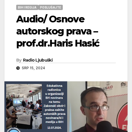
BIH I REGIJA
POSLUŠAJTE
Audio/ Osnove
autorskog prava –
prof.dr.Haris Hasić
By
Radio Ljubuški
SRP 15, 2024