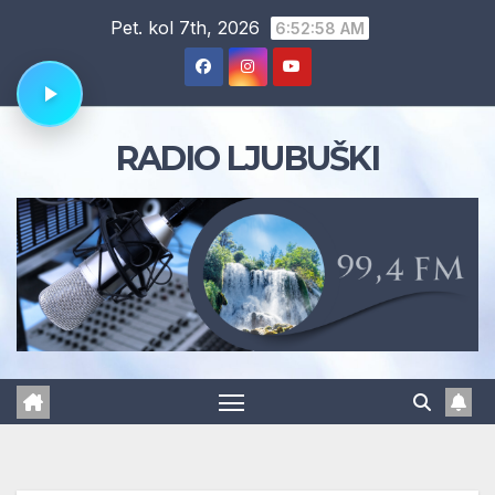
Skip
Pet. kol 7th, 2026
6:52:59 AM
to
content
RADIO LJUBUŠKI