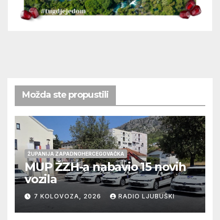
Možda ste propustili
ŽUPANIJA ZAPADNOHERCEGOVAČKA
MUP ŽZH-a nabavio 15 novih
vozila
7 KOLOVOZA, 2026
RADIO LJUBUŠKI