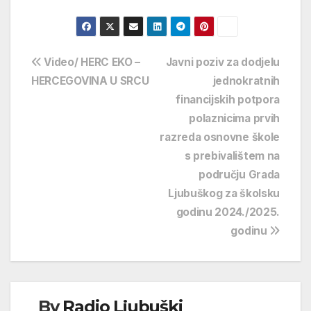
Navigacija
Video/ HERC EKO –
Javni poziv za dodjelu
HERCEGOVINA U SRCU
jednokratnih
objava
financijskih potpora
polaznicima prvih
razreda osnovne škole
s prebivalištem na
području Grada
Ljubuškog za školsku
godinu 2024./2025.
godinu
By
Radio Ljubuški