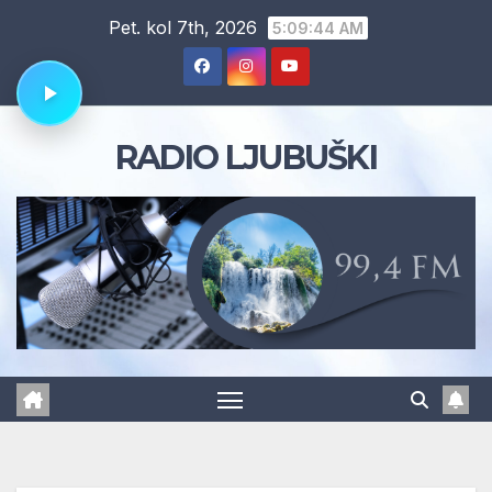
Skip
Pet. kol 7th, 2026
5:09:45 AM
to
content
RADIO LJUBUŠKI