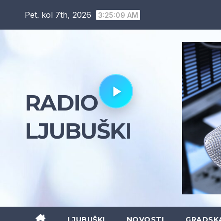
Skip
Pet. kol 7th, 2026
3:25:11 AM
to
content
RADIO
LJUBUŠKI
LJUBUŠKI
NOVOSTI
GRADSK